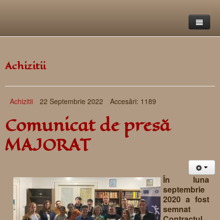
Pagina principala
Achizitii
Despre noi
Datele FUNDATIEI
Achizitii
22 Septembrie 2022
Accesări: 1189
Unitatile FUNDATIEI
Comunicat de presă
Proiecte
MAJORAT
Achizitii
Contacte
În luna
septembrie
2020 a fost
semnat
Contractul