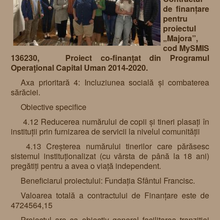
de finanțare
pentru
proiectul
„Majora”,
cod MySMIS
136230, Proiect co-finanţat din Programul
Operaţional Capital Uman 2014-2020.
Axa prioritară 4: Incluziunea socială și combaterea
sărăciei.
Obiective specifice
4.12 Reducerea numărului de copii și tineri plasați în
instituții prin furnizarea de servicii la nivelul comunității
4.13 Creșterea numărului tinerilor care părăsesc
sistemul instituționalizat (cu vârsta de până la 18 ani)
pregătiți pentru a avea o viață independent.
Beneficiarul proiectului: Fundația Sfântul Francisc.
Valoarea totală a contractului de Finanțare este de
4724564,15
Proiectul are ca obiectiv general facilitarea tranziției