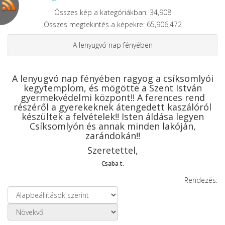
Összes kép a kategóriákban: 34,908
Összes megtekintés a képekre: 65,906,472
A lenyugvó nap fényében
A lenyugvó nap fényében ragyog a csíksomlyói
kegytemplom, és mögötte a Szent István
gyermekvédelmi központ!! A ferences rend
részéről a gyerekeknek átengedett kaszálóról
készültek a felvételek!! Isten áldása legyen
Csíksomlyón és annak minden lakóján,
zarándokán!!
Szeretettel,
Csaba t.
Rendezés: