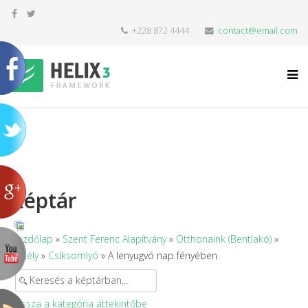
+228 872 4444
contact@email.com
Képtár
Kezdőlap
»
Szent Ferenc Alapítvány
»
Otthonaink (Bentlakó)
»
Erdély
»
Csíksomlyó
» A lenyugvó nap fényében
Vissza a kategória áttekintőbe