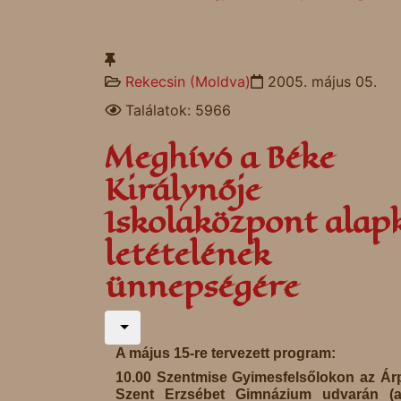
Rekecsin (Moldva)
2005. május 05.
Találatok: 5966
Meghívó a Béke
Királynője
Iskolaközpont alap
letételének
ünnepségére
A május 15-re tervezett program:
10.00 Szentmise Gyimesfelsőlokon az Ár
Szent Erzsébet Gimnázium udvarán (a