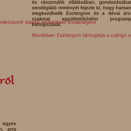
és rászorulók ellátásában, gondozásába
vendéglátó reményét fejezte ki, hogy hama
megkezdhetik Esztergom és a dévai árv
szakmai együttműködési programj
olaközpont alapkő-letételének ünnepségére
kidolgozását.
Bővebben: Esztergom támogatja a csángó ok
ről
egyes
n, arra