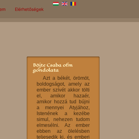
lem
Elérhetőségek
Böjte Csaba ofm
gondolata
Azt a békét, örömöt,
boldogságot, amely az
ember szívét akkor tölti
el, amikor hazaér,
amikor hozzá tud bújni
a mennyei Atyjához,
Istenének a kezébe
simul, nehezen tudom
elmesélni. Az ember
ebben az ölelésben
teljesedik ki, és emberi