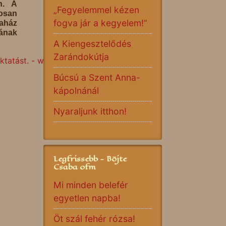
n. A
„Fegyelemmel kézen
rosan
fogva jár a kegyelem!”
aház
ának
A Kiengesztelődés
Zarándokútja
tatást. - www.ekor-lap.hu
Búcsú a Szent Anna-
kápolnánál
Nyaraljunk itthon!
Legfrissebb - Böjte
Csaba ofm
Mi minden belefér
egyetlen napba!
Öt szál fehér rózsa!