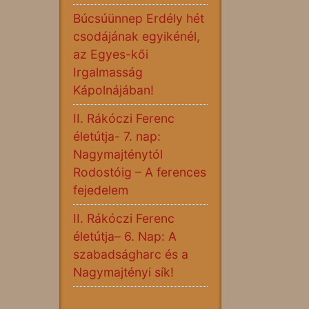
Búcsúünnep Erdély hét
csodájának egyikénél,
az Egyes-kői
Irgalmasság
Kápolnájában!
II. Rákóczi Ferenc
életútja- 7. nap:
Nagymajténytól
Rodostóig – A ferences
fejedelem
II. Rákóczi Ferenc
életútja– 6. Nap: A
szabadságharc és a
Nagymajtényi sík!