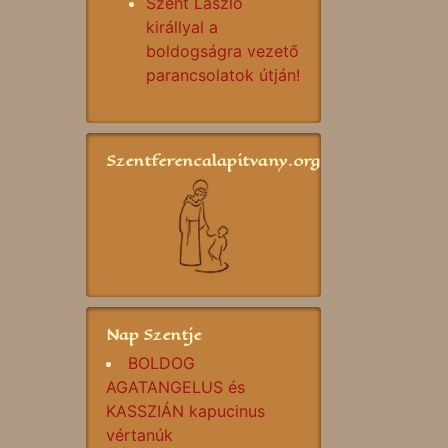
Szent László
királlyal a
boldogságra vezető
parancsolatok útján!
Szentferencalapitvany.org
Nap Szentje
BOLDOG
AGATANGELUS és
KASSZIÁN kapucinus
vértanúk