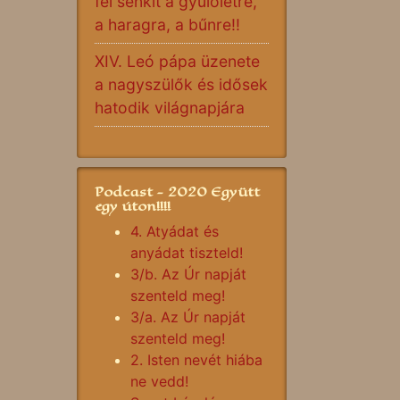
fel senkit a gyűlöletre,
a haragra, a bűnre!!
XIV. Leó pápa üzenete
a nagyszülők és idősek
hatodik világnapjára
Podcast - 2020 Együtt
egy úton!!!!
4. Atyádat és
anyádat tiszteld!
3/b. Az Úr napját
szenteld meg!
3/a. Az Úr napját
szenteld meg!
2. Isten nevét hiába
ne vedd!