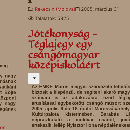
Rekecsin (Moldva)
2005. március 31.
Találatok: 5825
Jótékonyság -
Téglajegy egy
csángómagyar
középiskoláért
meg:
gy nagy
ymásnak
Az EMKE Maros megyei szervezete lehetős
atikáni
biztosít a kispénzű, de segíteni akaró mag
t Böjte
számára is az adakozásra, ezért téglaj
központ
árusítással egybekötött csángó műsort sz
gy nagy
2005. április 9-én 18 órától Marosvásárhel
gának
Kultúrpalota kistermében. Barabás Lá
néprajzkutató a moldvai csáőôl, jövőj
értekezik, fellép Nyisztor Ilona népdalénekes
dön