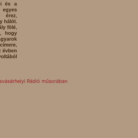
ei és a
n egyes
 érez,
y hálót.
ly fölé,
a, hogy
yarok
 címere,
sz évben
voltából
svásárhelyi Rádió műsorában