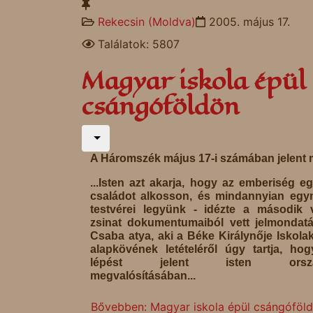
Rekecsin (Moldva)
2005. május 17.
Találatok: 5807
Magyar iskola épül
csángóföldön
A Háromszék május 17-i számában jelent 
...Isten azt akarja, hogy az emberiség e
családot alkosson, és mindannyian eg
testvérei legyünk - idézte a második v
zsinat dokumentumaiból vett jelmondatá
Csaba atya, aki a Béke Királynője Iskola
alapkövének letételéről úgy tartja, ho
lépést jelent isten orszá
megvalósításában...
Bővebben: Magyar iskola épül csángóföl