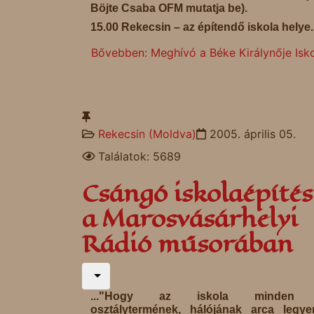
Böjte Csaba OFM mutatja be).
15.00 Rekecsin – az építendő iskola helye.
Bővebben: Meghívó a Béke Királynője Isk
Rekecsin (Moldva)
2005. április 05.
Találatok: 5689
Csángó iskolaépítés
a Marosvásárhelyi
Rádió műsorában
..."Hogy az iskola minden 
osztálytermének, hálójának arca legye