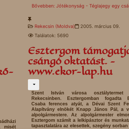
Bővebben: Jótékonyság - Téglajegy egy cs
Rekecsin (Moldva)
2005. március 09.
Találatok: 5690
Esztergom támogatj
csángó oktatást. -
kő-
www.ekor-lap.hu
Szent István városa osztálytermet 
Rekecsinben. Esztergomban fogadta B
Csaba ferences atyát, a Dévai Szent Fe
Alapítvány elnökét Knapp János Pál, a v
alpolgármestere. Az alpolgármester elmo
Esztergom számít a lelkipásztor és munkat
pádházi
tapasztalatára az elesettek, szegény sorban
 misét