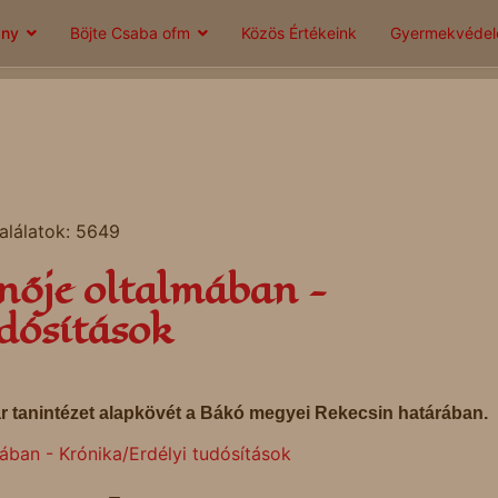
ány
Böjte Csaba ofm
Közös Értékeink
Gyermekvéde
alálatok: 5649
ynője oltalmában -
dósítások
r tanintézet alapkövét a Bákó megyei Rekecsin határában.
ában - Krónika/Erdélyi tudósítások