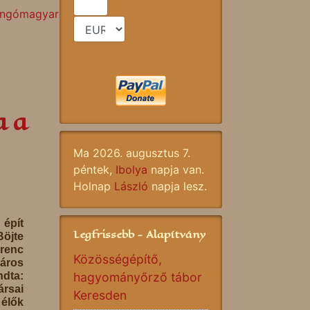
ángómagyar középiskoláért
a a
Ma 2026. augusztus 7.
péntek,
Ibolya
napja van.
Holnap
László
napja lesz.
épít
Legfrissebb - Alapítvány
öjte
renc
Közösségépítő,
áros
ndta:
hagyományőrző tábor
ársai
Keresden
 élők