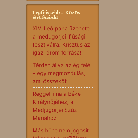
Legfrissebb - Közös
Értékeink!
XIV. Leó pápa üzenete
a međugorjei ifjúsági
fesztiválra: Krisztus az
igazi öröm forrása!
Térden állva az ég felé
– egy megmozdulás,
ami összeköt
Reggeli ima a Béke
Királynőjéhez, a
Medjugorjei Szűz
Máriához
Más bűne nem jogosít