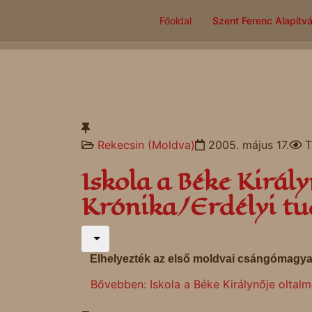
Főoldal
Szent Ferenc Alapítv
Rekecsin (Moldva)
2005. május 17.
T
Iskola a Béke Királ
Krónika/Erdélyi tu
Elhelyezték az első moldvai csángómagya
Bővebben: Iskola a Béke Királynője oltalm