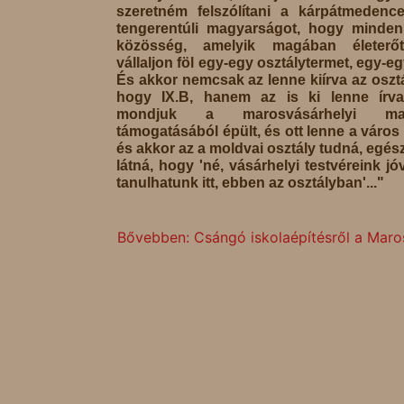
szeretném felszólítani a kárpátmedenc
tengerentúli magyarságot, hogy minde
közösség, amelyik magában életerőt
vállaljon föl egy-egy osztálytermet, egy-eg
És akkor nemcsak az lenne kiírva az osztá
hogy IX.B, hanem az is ki lenne írv
mondjuk a marosvásárhelyi mag
támogatásából épült, és ott lenne a város
és akkor az a moldvai osztály tudná, egé
látná, hogy 'né, vásárhelyi testvéreink jó
tanulhatunk itt, ebben az osztályban'..."
Bővebben: Csángó iskolaépítésről a Maro