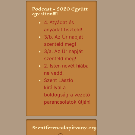
Podcast - 2020 Együtt
egy úton!!!!
4. Atyádat és
anyádat tiszteld!
3/b. Az Úr napját
szenteld meg!
3/a. Az Úr napját
szenteld meg!
2. Isten nevét hiába
ne vedd!
Szent László
királlyal a
boldogságra vezető
parancsolatok útján!
Szentferencalapitvany.org