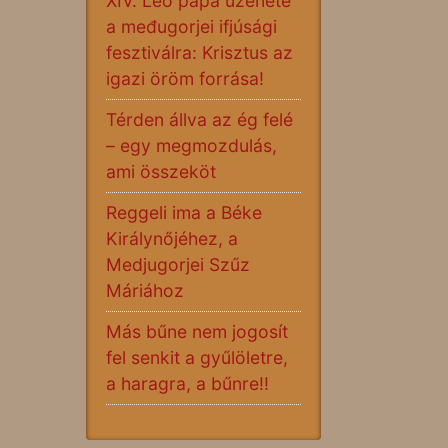
XIV. Leó pápa üzenete
a međugorjei ifjúsági
fesztiválra: Krisztus az
igazi öröm forrása!
Térden állva az ég felé
– egy megmozdulás,
ami összeköt
Reggeli ima a Béke
Királynőjéhez, a
Medjugorjei Szűz
Máriához
Más bűne nem jogosít
fel senkit a gyűlöletre,
a haragra, a bűnre!!