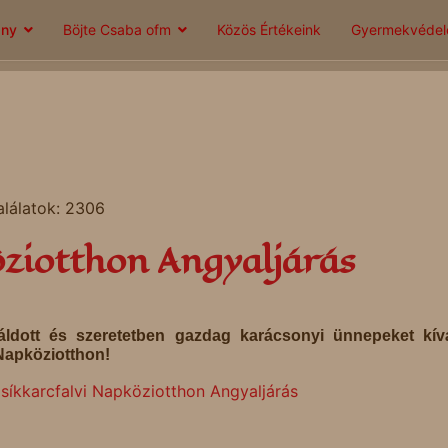
ány
Böjte Csaba ofm
Közös Értékeink
Gyermekvéde
alálatok: 2306
öziotthon Angyaljárás
áldott és szeretetben gazdag karácsonyi ünnepeket kív
 Napköziotthon!
síkkarcfalvi Napköziotthon Angyaljárás