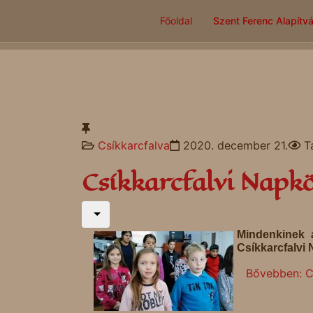
Főoldal
Szent Ferenc Alapítv
Csíkkarcfalva
2020. december 21.
T
Csíkkarcfalvi Napk
Mindenkinek 
Csíkkarcfalvi
Bővebben: C