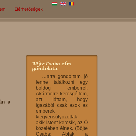
lem
Elérhetőségek
Böjte Csaba ofm
gondolata
…arra gondoltam, jó
lenne találkozni egy
boldog emberrel.
Akármerre keresgéltem,
azt láttam, hogy
án a
igazából csak azok az
emberek
kiegyensúlyozottak,
akik Istent keresik, az Ő
közelében élnek. (Böjte
Csaba: Ablak a