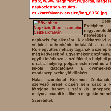
http://www.magnificat.ro/portal/images
napkoziotthon-szulett-
csikkarcfalvan/viewsize/img_8350.jpg
Bein
Erdélyb
negyvenötödi
helységb
napközis foglalkozást. A csíkkarcfalvi 
védelmi otthonkánk indulását a csíks
Role együttes néhány tagjának a szereplé
még kedvesebbé a gyermekeink számára. 
együtt imádkozni a szülőkkel, a helybeli
úrral, a helység polgármesterrével és a 
iskola igazgatójával a gyermekek
csodaszép székelyfőldünkért.
Hálás szeretettel Kelemen Zsokának,
szervező erejét dicséri nem csak a 
létrejötte, hanem a szép kis ünnepség
melyet a csatolt kis filmen megtekinthetne
Szeretettel,
C