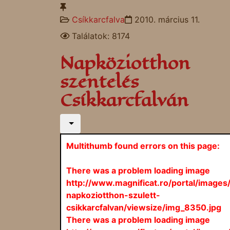
Csíkkarcfalva
2010. március 11.
Találatok: 8174
Napköziotthon
szentelés
Csíkkarcfalván
Multithumb found errors on this page:
There was a problem loading image
http://www.magnificat.ro/portal/images
napkoziotthon-szulett-
csikkarcfalvan/viewsize/img_8350.jpg
There was a problem loading image