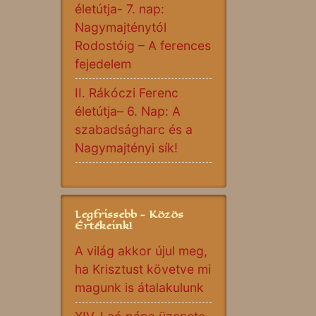
életútja- 7. nap:
Nagymajténytól
Rodostóig – A ferences
fejedelem
II. Rákóczi Ferenc
életútja– 6. Nap: A
szabadságharc és a
Nagymajtényi sík!
Legfrissebb - Közös
Értékeink!
A világ akkor újul meg,
ha Krisztust követve mi
magunk is átalakulunk