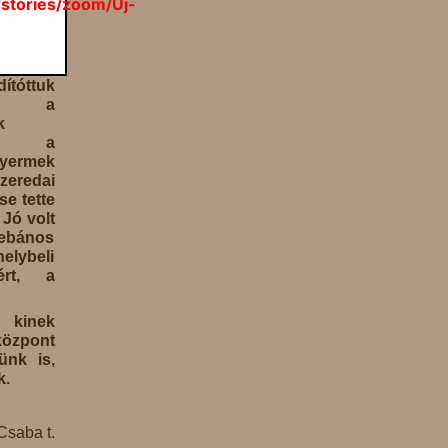
/stories/zoom/Uj-
dítóttuk
en a
k
en a
gyermek
zeredai
se tette
Jó volt
 pebános
helybeli
ért, a
 kinek
központ
ünk is,
k.
saba t.