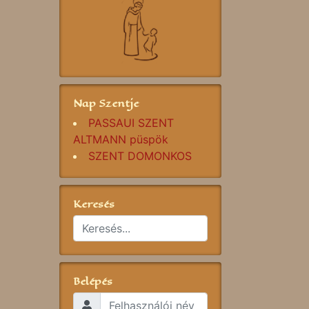
Nap Szentje
PASSAUI SZENT
ALTMANN püspök
SZENT DOMONKOS
Keresés
Belépés