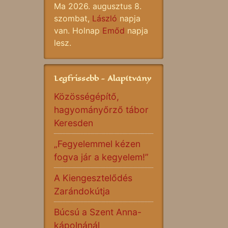
Ma 2026. augusztus 8.
szombat,
László
napja
van. Holnap
Emőd
napja
lesz.
Legfrissebb - Alapítvány
Közösségépítő,
hagyományőrző tábor
Keresden
„Fegyelemmel kézen
fogva jár a kegyelem!”
A Kiengesztelődés
Zarándokútja
Búcsú a Szent Anna-
kápolnánál