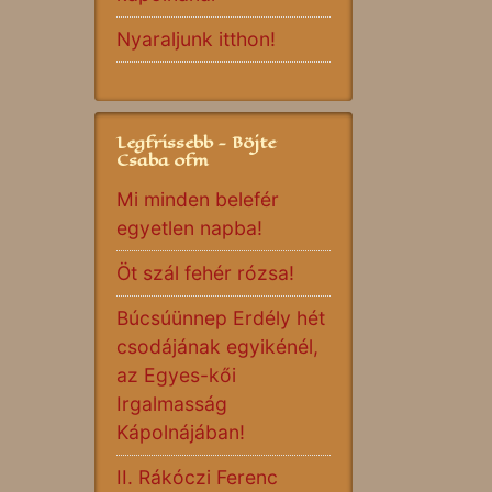
Nyaraljunk itthon!
Legfrissebb - Böjte
Csaba ofm
Mi minden belefér
egyetlen napba!
Öt szál fehér rózsa!
Búcsúünnep Erdély hét
csodájának egyikénél,
az Egyes-kői
Irgalmasság
Kápolnájában!
II. Rákóczi Ferenc