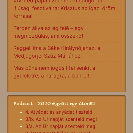
XIV. Leó pápa üzenete a međugorjei
ifjúsági fesztiválra: Krisztus az igazi öröm
forrása!
Térden állva az ég felé – egy
megmozdulás, ami összeköt
Reggeli ima a Béke Királynőjéhez, a
Medjugorjei Szűz Máriához
Más bűne nem jogosít fel senkit a
gyűlöletre, a haragra, a bűnre!!
Podcast - 2020 Együtt egy úton!!!!
4. Atyádat és anyádat tiszteld!
3/b. Az Úr napját szenteld meg!
3/a. Az Úr napját szenteld meg!