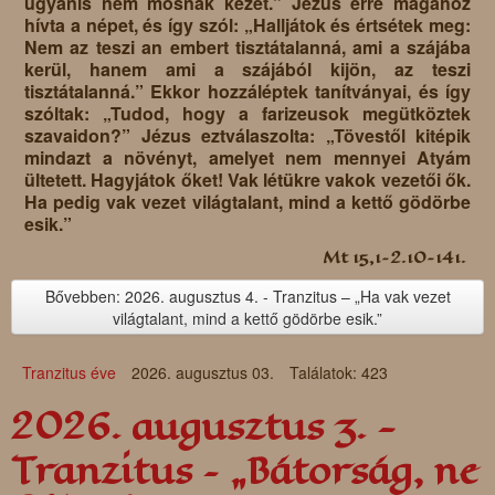
ugyanis nem mosnak kezet.” Jézus erre magához
hívta a népet, és így szól: „Halljátok és értsétek meg:
Nem az teszi an embert tisztátalanná, ami a szájába
kerül, hanem ami a szájából kijön, az teszi
tisztátalanná.” Ekkor hozzáléptek tanítványai, és így
szóltak: „Tudod, hogy a farizeusok megütköztek
szavaidon?” Jézus eztválaszolta: „Tövestől kitépik
mindazt a növényt, amelyet nem mennyei Atyám
ültetett. Hagyjátok őket! Vak létükre vakok vezetői ők.
Ha pedig vak vezet világtalant, mind a kettő gödörbe
esik.”
Mt 15,1–2.10–141.
Bővebben: 2026. augusztus 4. - Tranzitus – „Ha vak vezet
világtalant, mind a kettő gödörbe esik.”
Tranzitus éve
2026. augusztus 03.
Találatok: 423
2026. augusztus 3. -
Tranzitus – „Bátorság, ne