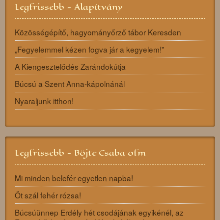
Legfrissebb - Alapítvány
Közösségépítő, hagyományőrző tábor Keresden
„Fegyelemmel kézen fogva jár a kegyelem!”
A Kiengesztelődés Zarándokútja
Búcsú a Szent Anna-kápolnánál
Nyaraljunk itthon!
Legfrissebb - Böjte Csaba ofm
Mi minden belefér egyetlen napba!
Öt szál fehér rózsa!
Búcsúünnep Erdély hét csodájának egyikénél, az