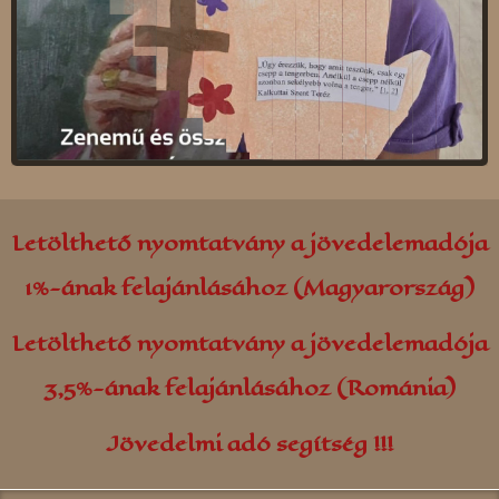
Kolozsvár
Parajd
Kovászna
Gálospetri
Majlát
Borszék
Petrozsény
Udvarfalva
Rekecsin (Moldva)
Farkaslaka
Nagyszalonta
Oroszhegy
Letölthető nyomtatvány a jövedelemadója
Szászváros
Gyergyószárhegy
1%-ának felajánlásához (Magyarország)
Szováta
Sepsibükszád
Letölthető nyomtatvány a jövedelemadója
Torockó
Simonyifalva
3,5%-ának felajánlásához (Románia)
Tusnádfürdő
Jövedelmi adó segítség !!!
Zsombolya