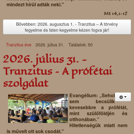
mindezt hírül adták neki."
Mt 14,1–12
Bővebben: 2026. augusztus 1. - Tranzitus – A törvény
fegyelme és Isten kegyelme kézen fogva jár!
Tranzitus éve
2026. július 31.
Találatok: 50
2026. július 31. -
Tranzitus – A prófétai
szolgálat
Evangélium: „Sehol
sem becsülik
kevesebbre a prófétát,
mint szülőföldjén és
otthonában.”
Hitetlenségük miatt nem
is művelt ott sok csodát."