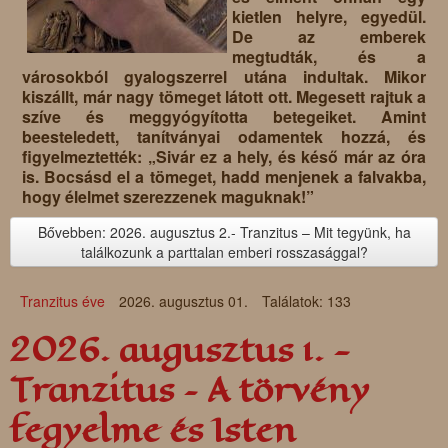
kietlen helyre, egyedül.
De az emberek
megtudták, és a
városokból gyalogszerrel utána indultak. Mikor
kiszállt, már nagy tömeget látott ott. Megesett rajtuk a
szíve és meggyógyította betegeiket. Amint
beesteledett, tanítványai odamentek hozzá, és
figyelmeztették: „Sivár ez a hely, és késő már az óra
is. Bocsásd el a tömeget, hadd menjenek a falvakba,
hogy élelmet szerezzenek maguknak!”
Bővebben: 2026. augusztus 2.- Tranzitus – Mit tegyünk, ha
találkozunk a parttalan emberi rosszasággal?
Tranzitus éve
2026. augusztus 01.
Találatok: 133
2026. augusztus 1. -
Tranzitus – A törvény
fegyelme és Isten