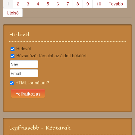
1
2
3
4
5
6
7
8
9
10
Tovább
Utolsó
Hírlevél
Hírlevél
Rózsafüzér társulat az áldott békéért
HTML formátum?
Legfrissebb - Képtárak