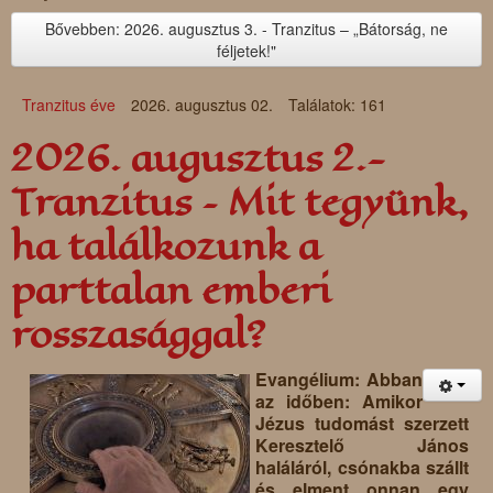
Bővebben: 2026. augusztus 3. - Tranzitus – „Bátorság, ne
féljetek!"
Tranzitus éve
2026. augusztus 02.
Találatok: 161
2026. augusztus 2.-
Tranzitus – Mit tegyünk,
ha találkozunk a
parttalan emberi
rosszasággal?
Evangélium: Abban
az időben: Amikor
Jézus tudomást szerzett
Keresztelő János
haláláról, csónakba szállt
és elment onnan egy