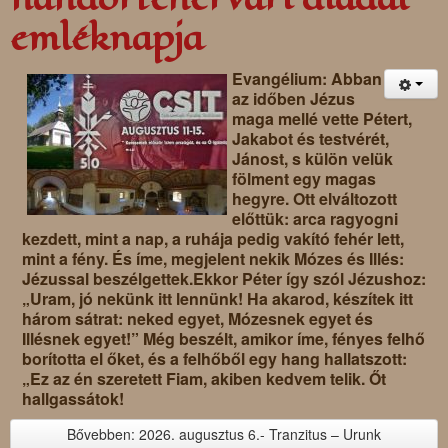
emléknapja
Evangélium: Abban
az időben Jézus
maga mellé vette Pétert,
Jakabot és testvérét,
Jánost, s külön velük
fölment egy magas
hegyre. Ott elváltozott
előttük: arca ragyogni
kezdett, mint a nap, a ruhája pedig vakító fehér lett,
mint a fény. És íme, megjelent nekik Mózes és Illés:
Jézussal beszélgettek.Ekkor Péter így szól Jézushoz:
„Uram, jó nekünk itt lennünk! Ha akarod, készítek itt
három sátrat: neked egyet, Mózesnek egyet és
Illésnek egyet!” Még beszélt, amikor íme, fényes felhő
borította el őket, és a felhőből egy hang hallatszott:
„Ez az én szeretett Fiam, akiben kedvem telik. Őt
hallgassátok!
Bővebben: 2026. augusztus 6.- Tranzitus – Urunk