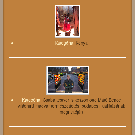
Kategória:
Kenya
Kategória:
Csaba testvér is köszöntötte Máté Bence
világhírű magyar természetfotóst budapesti kiállításának
megnyitóján