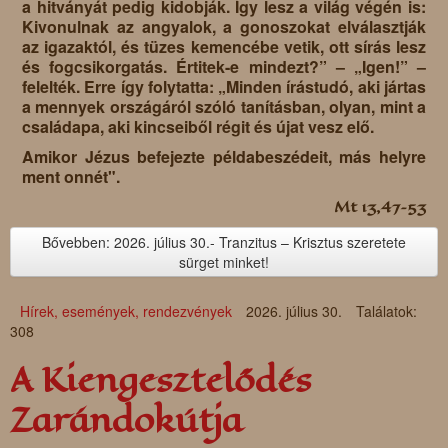
a hitványát pedig kidobják. Így lesz a világ végén is:
Kivonulnak az angyalok, a gonoszokat elválasztják
az igazaktól, és tüzes kemencébe vetik, ott sírás lesz
és fogcsikorgatás. Értitek-e mindezt?” – „Igen!” –
felelték. Erre így folytatta: „Minden írástudó, aki jártas
a mennyek országáról szóló tanításban, olyan, mint a
családapa, aki kincseiből régit és újat vesz elő.
Amikor Jézus befejezte példabeszédeit, más helyre
ment onnét".
Mt 13,47–53
Bővebben: 2026. július 30.- Tranzitus – Krisztus szeretete
sürget minket!
Hírek, események, rendezvények
2026. július 30.
Találatok:
308
A Kiengesztelődés
Zarándokútja