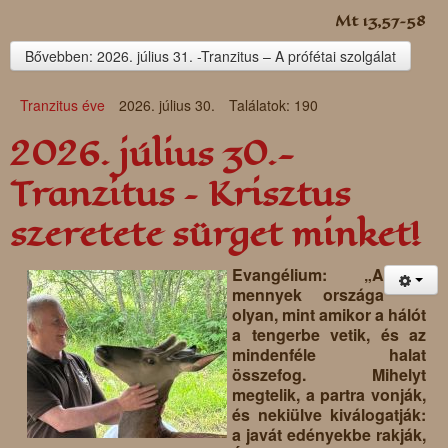
Mt 13,57–58
Bővebben: 2026. július 31. -Tranzitus – A prófétai szolgálat
Tranzitus éve
2026. július 30.
Találatok: 190
2026. július 30.-
Tranzitus – Krisztus
szeretete sürget minket!
Evangélium: „A
mennyek országa
olyan, mint amikor a hálót
a tengerbe vetik, és az
mindenféle halat
összefog. Mihelyt
megtelik, a partra vonják,
és nekiülve kiválogatják:
a javát edényekbe rakják,