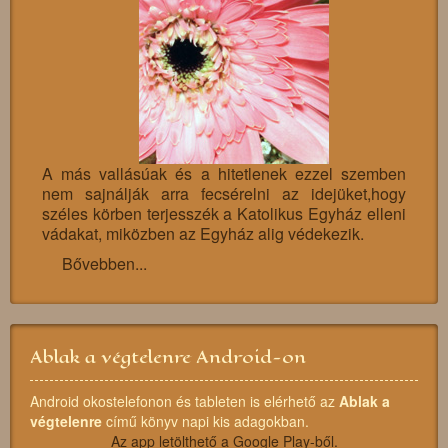
A más vallásúak és a hitetlenek ezzel szemben
nem sajnálják arra fecsérelni az idejüket,hogy
széles körben terjesszék a Katolikus Egyház elleni
vádakat, miközben az Egyház alig védekezik.
Bővebben...
Ablak a végtelenre Android-on
Android okostelefonon és tableten is elérhető az
Ablak a
végtelenre
című könyv napi kis adagokban.
Az app letölthető a Google Play-ből.