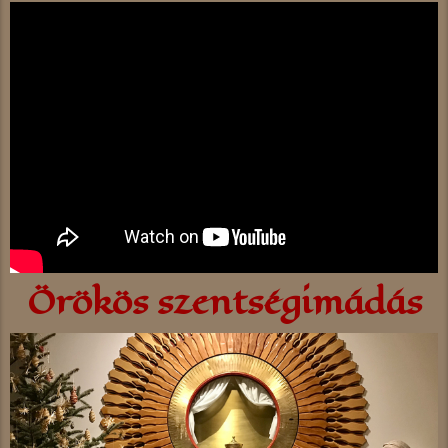
Örökös szentségimádás