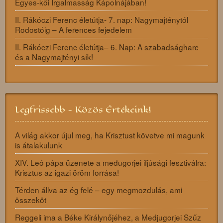
Egyes-kői Irgalmasság Kápolnájában!
II. Rákóczi Ferenc életútja- 7. nap: Nagymajténytól
Rodostóig – A ferences fejedelem
II. Rákóczi Ferenc életútja– 6. Nap: A szabadságharc
és a Nagymajtényi sík!
Legfrissebb - Közös Értékeink!
A világ akkor újul meg, ha Krisztust követve mi magunk
is átalakulunk
XIV. Leó pápa üzenete a međugorjei ifjúsági fesztiválra:
Krisztus az igazi öröm forrása!
Térden állva az ég felé – egy megmozdulás, ami
összeköt
Reggeli ima a Béke Királynőjéhez, a Medjugorjei Szűz