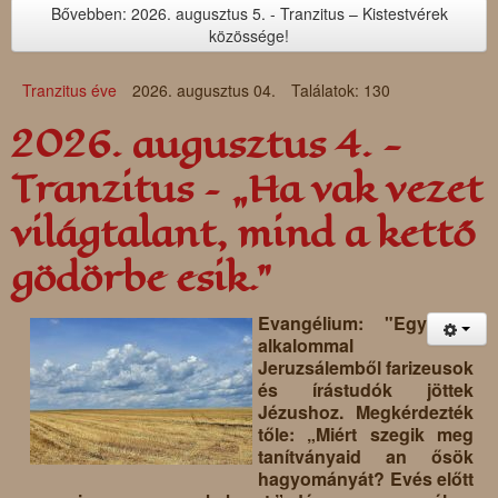
Bővebben: 2026. augusztus 5. - Tranzitus – Kistestvérek
közössége!
Tranzitus éve
2026. augusztus 04.
Találatok: 130
2026. augusztus 4. -
Tranzitus – „Ha vak vezet
világtalant, mind a kettő
gödörbe esik.”
Evangélium: "Egy
alkalommal
Jeruzsálemből farizeusok
és írástudók jöttek
Jézushoz. Megkérdezték
tőle: „Miért szegik meg
tanítványaid an ősök
hagyományát? Evés előtt