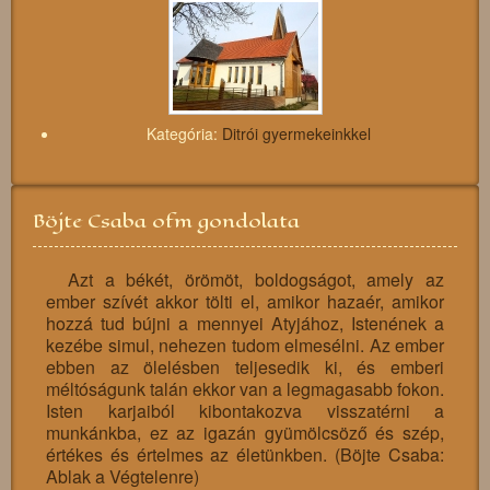
Kategória:
Ditrói gyermekeinkkel
Böjte Csaba ofm gondolata
Azt a békét, örömöt, boldogságot, amely az
ember szívét akkor tölti el, amikor hazaér, amikor
hozzá tud bújni a mennyei Atyjához, Istenének a
kezébe simul, nehezen tudom elmesélni. Az ember
ebben az ölelésben teljesedik ki, és emberi
méltóságunk talán ekkor van a legmagasabb fokon.
Isten karjaiból kibontakozva visszatérni a
munkánkba, ez az igazán gyümölcsöző és szép,
értékes és értelmes az életünkben. (Böjte Csaba:
Ablak a Végtelenre)