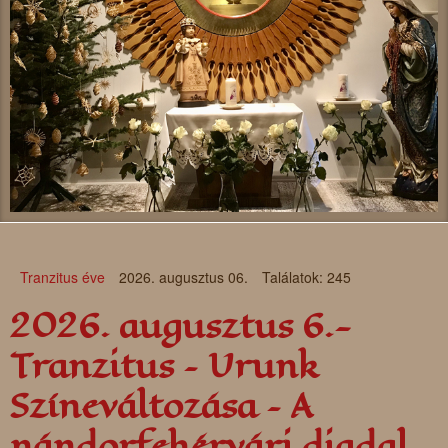
Tranzitus éve
2026. augusztus 06.
Találatok: 245
2026. augusztus 6.-
Tranzitus – Urunk
Színeváltozása – A
nándorfehérvári diadal