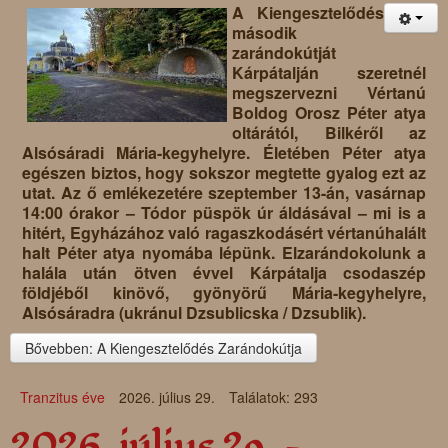
A Kiengesztelődés
második
zarándokútját
Kárpátalján szeretnél
megszervezni Vértanú
Boldog Orosz Péter atya
oltárától, Bilkéről az
Alsósáradi Mária-kegyhelyre. Életében Péter atya
egészen biztos, hogy sokszor megtette gyalog ezt az
utat. Az ő emlékezetére szeptember 13-án, vasárnap
14:00 órakor – Tódor püspök úr áldásával – mi is a
hitért, Egyházához való ragaszkodásért vértanúhalált
halt Péter atya nyomába lépünk. Elzarándokolunk a
halála után ötven évvel Kárpátalja csodaszép
földjéből kinövő, gyönyörű Mária-kegyhelyre,
Alsósáradra (ukránul Dzsublicska / Dzsublik).
Bővebben: A Kiengesztelődés Zarándokútja
Tranzitus éve
2026. július 29.
Találatok: 293
2026. július 29. -