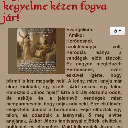
kegyelme kézen fogva
jár!
Evangélium:
"Amikor
Heródesnek
születésnapja volt,
Heródiás leánya a
vendégek előtt táncolt.
Ez nagyon megtetszett
Heródesnek, ezért
esküvel ígérte, hogy
bármit is kér, megadja neki. A leány, mivel anyja már
előre kioktatta, így szólt: „Add nekem egy tálon
Keresztelő János fejét!” Erre a király elszomorodott,
de esküje és a jelenlevő vendégek miatt
megparancsolta, hogy adják oda neki. Erre elküldvén
lefejeztette Jánost a börtönben. Fejét elhozták egy
tálon, és odaadták a leánynak; ő meg elvitte
anyjának. Akkor János tanítványai eljöttek, elvitték a
holttestet, és eltemették. Majd felkeresték Jézust, és