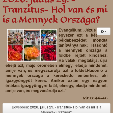
Tranzitus- Hol van és mi
is a Mennyek Országa?
Evangélium:„Jézus
egyszer ezt a két
példabeszédet mondta
tanítványainak: Hasonló
a mennyek országa a
földbe rejtett kincshez.
Ha valaki megtalálja, újra
elrejti azt, majd örömében elmegy, eladja mindenét,
amije van, és megvásárolja azt a földet.Hasonló a
mennyek országa a kereskedő emberhez, aki
igazgyöngyöt keres. Amikor aztán egy nagyon
értékes igazgyöngyre talál, elmegy, eladja mindenét,
amije van, és megvásárolja azt.”
Mt 13,44–46
Bővebben: 2026. július 29. -Tranzitus- Hol van és mi is a
Mennyek Országa?