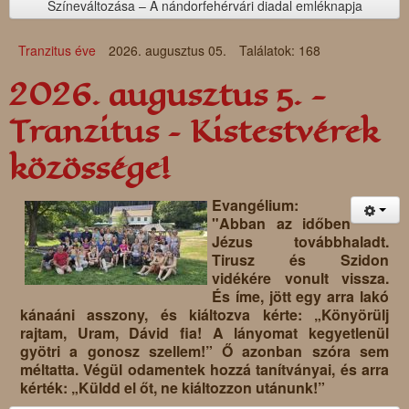
Színeváltozása – A nándorfehérvári diadal emléknapja
Tranzitus éve
2026. augusztus 05.
Találatok: 168
2026. augusztus 5. -
Tranzitus – Kistestvérek
közössége!
Evangélium:
"Abban az időben
Jézus továbbhaladt.
Tirusz és Szidon
vidékére vonult vissza.
És íme, jött egy arra lakó
kánaáni asszony, és kiáltozva kérte: „Könyörülj
rajtam, Uram, Dávid fia! A lányomat kegyetlenül
gyötri a gonosz szellem!” Ő azonban szóra sem
méltatta. Végül odamentek hozzá tanítványai, és arra
kérték: „Küldd el őt, ne kiáltozzon utánunk!”