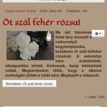
Csaba testvér levelei
2026. július 29.
Találatok: 190
Öt szál fehér rózsa!
Ma két tizenéves
fiatal lány érkezett a
csíksomlyói
kegytemplomba,
kezükben öt szál hófehér
rózsával. A sekrestye
iránt érdeklődtek,
útbaigazítást kértek. Kedvesek, tiszta tekintetűek
voltak. Megkérdeztem tőlük, hogy a sikeres
érettségiért jöttek-e hálát adni. Meglepett a válaszuk:
Bővebben: Öt szál fehér rózsa!
1. oldal / 269