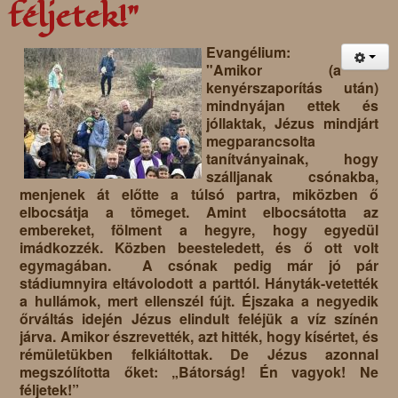
féljetek!"
Evangélium:
"Amikor (a
kenyérszaporítás után)
mindnyájan ettek és
jóllaktak, Jézus mindjárt
megparancsolta
tanítványainak, hogy
szálljanak csónakba,
menjenek át előtte a túlsó partra, miközben ő
elbocsátja a tömeget. Amint elbocsátotta az
embereket, fölment a hegyre, hogy egyedül
imádkozzék. Közben beesteledett, és ő ott volt
egymagában. A csónak pedig már jó pár
stádiumnyira eltávolodott a parttól. Hányták-vetették
a hullámok, mert ellenszél fújt. Éjszaka a negyedik
őrváltás idején Jézus elindult feléjük a víz színén
járva. Amikor észrevették, azt hitték, hogy kísértet, és
rémületükben felkiáltottak. De Jézus azonnal
megszólította őket: „Bátorság! Én vagyok! Ne
féljetek!”