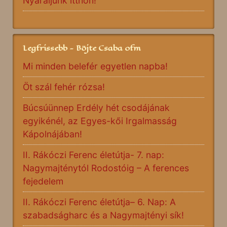
Nyaraljunk itthon!
Legfrissebb - Böjte Csaba ofm
Mi minden belefér egyetlen napba!
Öt szál fehér rózsa!
Búcsúünnep Erdély hét csodájának
egyikénél, az Egyes-kői Irgalmasság
Kápolnájában!
II. Rákóczi Ferenc életútja- 7. nap:
Nagymajténytól Rodostóig – A ferences
fejedelem
II. Rákóczi Ferenc életútja– 6. Nap: A
szabadságharc és a Nagymajtényi sík!