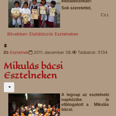
elsőáldozókat!!
Sok szeretettel,
Cs.t.
Bővebben: Elsőáldozók Esztelneken
Esztelnek
2011. december 08.
Találatok: 5134
Mikulás bácsi
Esztelneken
A tegnap az esztelneki
napközibe is
ellátogatott a Mikulás
bácsi.