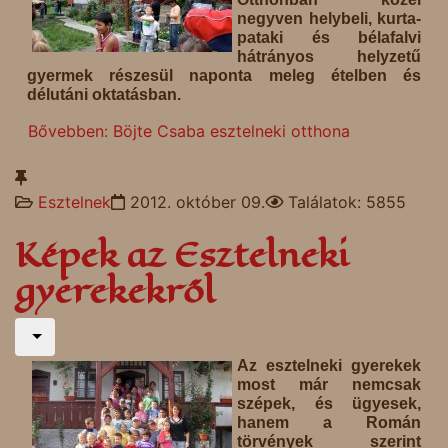
negyven helybeli, kurta-
pataki és bélafalvi
hátrányos helyzetű
gyermek részesül naponta meleg ételben és
délutáni oktatásban.
Bővebben: Böjte Csaba esztelneki otthona
Esztelnek
2012. október 09.
Találatok: 5855
Képek az Esztelneki
gyerekekről
Az esztelneki gyerekek
most már nemcsak
szépek, és ügyesek,
hanem a Román
törvények szerint