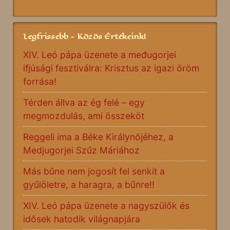
Legfrissebb - Közös Értékeink!
XIV. Leó pápa üzenete a međugorjei
ifjúsági fesztiválra: Krisztus az igazi öröm
forrása!
Térden állva az ég felé – egy
megmozdulás, ami összeköt
Reggeli ima a Béke Királynőjéhez, a
Medjugorjei Szűz Máriához
Más bűne nem jogosít fel senkit a
gyűlöletre, a haragra, a bűnre!!
XIV. Leó pápa üzenete a nagyszülők és
idősek hatodik világnapjára