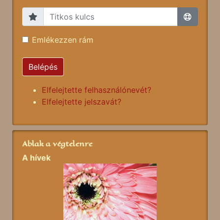
Emlékezzen rám
Belépés
Elfelejtette felhasználónevét?
Elfelejtette jelszavát?
Ablak a végtelenre
A hívek