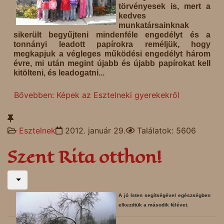
törvényesek is, mert a
kedves
munkatársainknak
sikerült begyűjteni mindenféle engedélyt és a
tonnányi leadott papírokra reméljük, hogy
megkapjuk a végleges működési engedélyt három
évre, mi után megint újabb és újabb papírokat kell
kitölteni, és leadogatni...
Bővebben: Képek az Esztelneki gyerekekről
Esztelnek
2012. január 29.
Találatok: 5606
Szent Rita otthon!
A jó Isten segítségével egészségben
elkezdtük a második félévet.