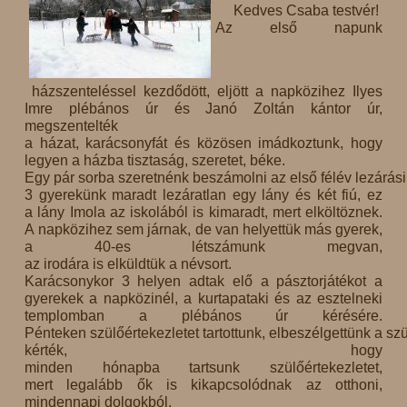
Kedves Csaba testvér!
Az első napunk
házszenteléssel kezdődött, eljött a napközihez Ilyes
Imre plébános úr és Janó Zoltán kántor úr,
megszentelték
a házat, karácsonyfát és közösen imádkoztunk, hogy
legyen a házba tisztaság, szeretet, béke.
Egy pár sorba szeretnénk beszámolni az első félév lezárás
3 gyerekünk maradt lezáratlan egy lány és két fiú, ez
a lány Imola az iskolából is kimaradt, mert elköltöznek.
A napközihez sem járnak, de van helyettük más gyerek,
a 40-es létszámunk megvan,
az irodára is elküldtük a névsort.
Karácsonykor 3 helyen adtak elő a pásztorjátékot a
gyerekek a napközinél, a kurtapataki és az esztelneki
templomban a plébános úr kérésére.
Pénteken szülőértekezletet tartottunk, elbeszélgettünk a sz
kérték, hogy
minden hónapba tartsunk szülőértekezletet,
mert legalább ők is kikapcsolódnak az otthoni,
mindennapi dolgokból.