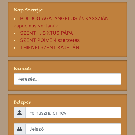
Nap Szentje
BOLDOG AGATANGELUS és KASSZIÁN
kapucinus vértanúk
SZENT II. SIXTUS PÁPA
SZENT POIMEN szerzetes
THIENEI SZENT KAJETÁN
Keresés
Belépés