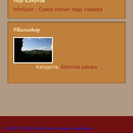
Play Könyvek
Infofüzet - Csaba testvér nagy családja
Pillanatkép
Kategória:
Áldomás pataka
© 2007-2026 Dévai Szent Ferenc Alapítvány -