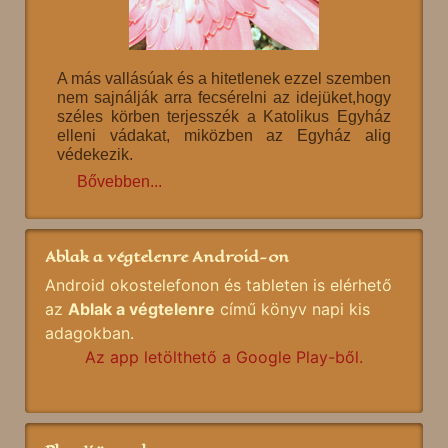
A más vallásúak és a hitetlenek ezzel szemben
nem sajnálják arra fecsérelni az idejüket,hogy
széles körben terjesszék a Katolikus Egyház
elleni vádakat, miközben az Egyház alig
védekezik.
Bővebben...
Ablak a végtelenre Android-on
Android okostelefonon és tableten is elérhető
az
Ablak a végtelenre
című könyv napi kis
adagokban.
Az app letölthető a Google Play-ből.