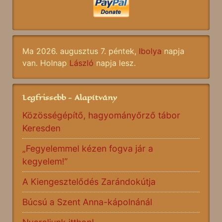
Ma 2026. augusztus 7. péntek,
Ibolya
napja
van. Holnap
László
napja lesz.
Legfrissebb - Alapítvány
Közösségépítő, hagyományőrző tábor
Keresden
„Fegyelemmel kézen fogva jár a
kegyelem!”
A Kiengesztelődés Zarándokútja
Búcsú a Szent Anna-kápolnánál