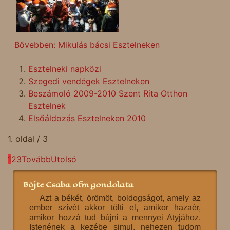
Bővebben: Mikulás bácsi Esztelneken
Esztelneki napközi
Szegedi vendégek Esztelneken
Beszámoló 2009-2010 Szent Rita Otthon
Esztelnek
Elsőáldozás Esztelneken 2010
1. oldal / 3
1
2
3
Tovább
Utolsó
Böjte Csaba ofm gondolata
Azt a békét, örömöt, boldogságot, amely az
ember szívét akkor tölti el, amikor hazaér,
amikor hozzá tud bújni a mennyei Atyjához,
Istenének a kezébe simul, nehezen tudom