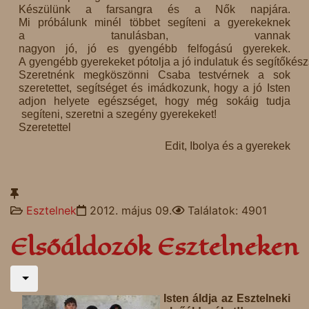
Készülünk a farsangra és a Nők napjára.
Mi próbálunk minél többet segíteni a gyerekeknek
a tanulásban, vannak
nagyon jó, jó es gyengébb felfogású gyerekek.
A gyengébb gyerekeket pótolja a jó indulatuk és segítőkés
Szeretnénk megköszönni Csaba testvérnek a sok
szeretettet, segítséget és imádkozunk, hogy a jó Isten
adjon helyete egészséget, hogy még sokáig tudja
segíteni, szeretni a szegény gyerekeket!
Szeretettel
Edit, Ibolya és a gyerekek
Esztelnek
2012. május 09.
Találatok: 4901
Elsőáldozók Esztelneken
Isten áldja az Esztelneki