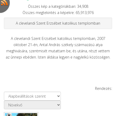
Összes kép a kategóriákban: 34,908
Összes megtekintés a képekre: 65,913,976
A clevelandi Szent Erzsébet katolikus templomban
A clevelandi Szent Erzsébet katolikus templomban, 2007
oktober 21-én, Antal András székely származású atya
meghivására, szentmisét mutattam be, és utána, részt vettem
az ûnnepi ebéden. Isten áldása legyen e nagylelkû közösségen.
Rendezés: