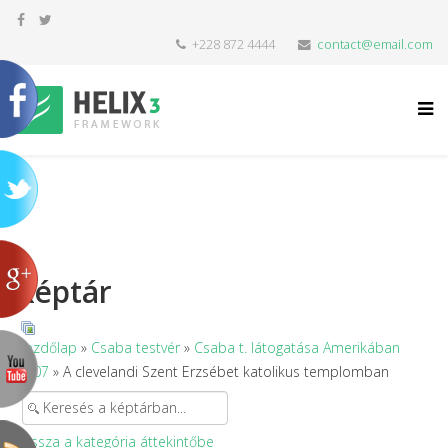
+228 872 4444
contact@email.com
Képtár
Kezdőlap
»
Csaba testvér
»
Csaba t. látogatása Amerikában
2007
» A clevelandi Szent Erzsébet katolikus templomban
Vissza a kategória áttekintőbe