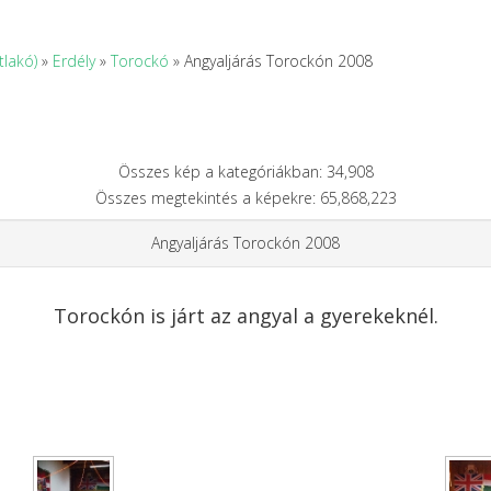
tlakó)
»
Erdély
»
Torockó
» Angyaljárás Torockón 2008
Összes kép a kategóriákban: 34,908
Összes megtekintés a képekre: 65,868,223
Angyaljárás Torockón 2008
Torockón is járt az angyal a gyerekeknél.