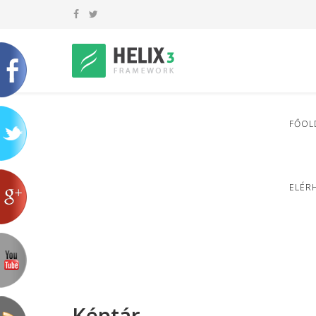
FŐOL
ELÉR
Képtár