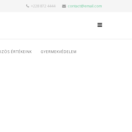
+228 872 4444
contact@email.com
ÖZÖS ÉRTÉKEINK
GYERMEKVÉDELEM