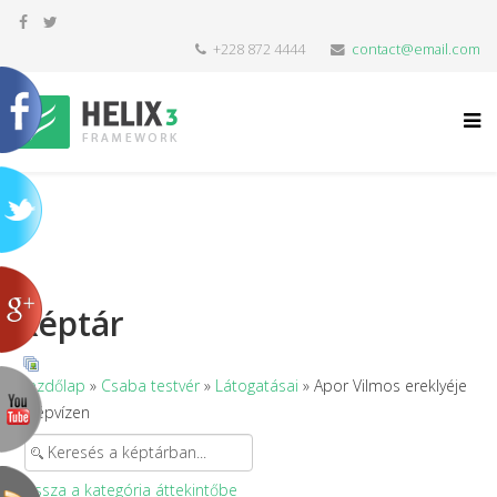
+228 872 4444
contact@email.com
Képtár
Kezdőlap
»
Csaba testvér
»
Látogatásai
» Apor Vilmos ereklyéje
Szépvízen
Vissza a kategória áttekintőbe