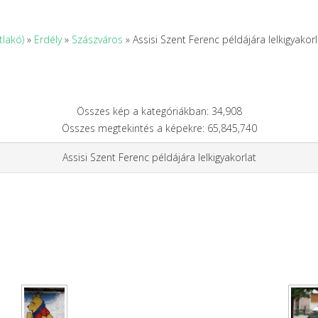
tlakó)
»
Erdély
»
Szászváros
» Assisi Szent Ferenc példájára lelkigyakorl
Összes kép a kategóriákban: 34,908
Összes megtekintés a képekre: 65,845,740
Assisi Szent Ferenc példájára lelkigyakorlat