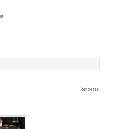
at
Rendezés: