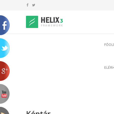
FŐOL
ELÉR
Képtár