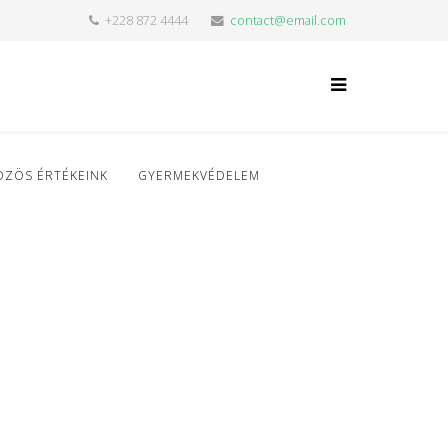
+228 872 4444
contact@email.com
ÖZÖS ÉRTÉKEINK
GYERMEKVÉDELEM