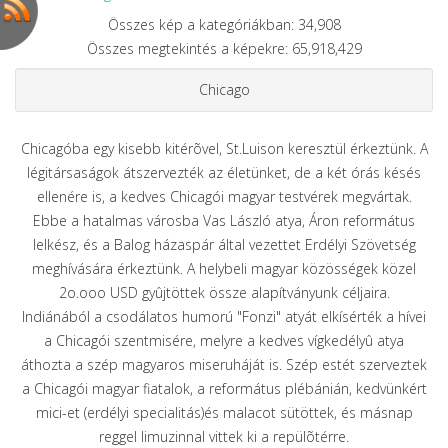
Összes kép a kategóriákban: 34,908
Összes megtekintés a képekre: 65,918,429
Chicago
Chicagóba egy kisebb kitérõvel, St.Luison keresztül érkeztünk. A
légitársaságok átszervezték az életünket, de a két órás késés
ellenére is, a kedves Chicagói magyar testvérek megvártak.
Ebbe a hatalmas városba Vas László atya, Áron református
lelkész, és a Balog házaspár által vezettet Erdélyi Szövetség
meghívására érkeztünk. A helybeli magyar közösségek közel
2o.ooo USD gyûjtöttek össze alapítványunk céljaira.
Indiánából a csodálatos humorú "Fonzi" atyát elkísérték a hívei
a Chicagói szentmisére, melyre a kedves vígkedélyû atya
áthozta a szép magyaros miseruháját is. Szép estét szerveztek
a Chicagói magyar fiatalok, a református plébánián, kedvünkért
mici-et (erdélyi specialitás)és malacot sütöttek, és másnap
reggel limuzinnal vittek ki a repülõtérre.