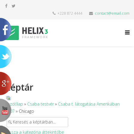
+228 872 4444
contact@email.com
Képtár
Kezdőlap
»
Csaba testvér
»
Csaba t. látogatása Amerikában
2007
» Chicago
Vissza a kategória áttekintőbe