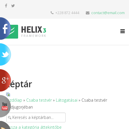
+228 872 4444
contact@email.com
Képtár
Kezdőlap
»
Csaba testvér
»
Látogatásai
» Csaba testvér
Medjugorjéban
Vissza a kategória áttekintőbe