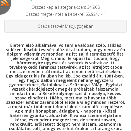
Összes kép a kategóriákban: 34,908
Összes megtekintés a képekre: 65,924,141
Csaba testvér Medjugorjéban
Életem elsõ alkalmával voltam e valóban szép, sziklás
vidéken. Kisebb testvéri alázattal tudom, hogy nem az én
dolgom véleményt mondani az itt zajló természetfölötti
jelenségekrõl. Mégis, mind lelkipásztor tudom, hogy
bármennyire ügyesek és szentek is voltak az itt
tevékenykedõ ferences testvérek, az itt létrejött csoda
messze menõen túl mutat az emberi erõfeszítéseken.
Egy eldugott kis falúban hol kb. 3oo család élt, 1981-ben,
egy hegyoldalban megjelent néhány egyszerû
gyermekeknek, fiataloknak a Szûzanya. Világi, Egyházi
vezetõk kérdõjelezték meg és próbálták felszámolni
mindazt mit a Béke királynõje szelíd mosolya, kedves
szava elindított. Hiába, mert ma is havonta több
százezer ember zarándokol el ide a világ minden részérõl,
a most már több mint 4ooo lakot számláló településre.
Az elmúlt hónapban, átlagban, - naponta - közel
hatezren gyóntak, áldoztak. Kíváncsi szemmel jártam
körbe, és mindent megnéztem, de semmi zavaró,
rendkívülit, erõltetett dolgot nem láttam. Számomra
csodálatos volt, ahogy este hat órakor a harang szóra