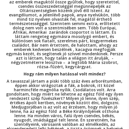
az emberek maguktól össze gyûltek, hogy szeretettel,
csendes összeszedetséggel megünnepeljék az
Oltáriszentségben közénk jövõ élõ Istent. Az
evangéliumot, a jelenlévõ papok, anya nyelvükön, több
mind tiz nyelven olvasták fel, magától érthetõ
természetességgel. Szerintem semmi extra, erõltetett
dolog nem volt a szentmisében sem. Több Európai,
Afrikai, Amerikai zarándok csoportot is láttam. És
láttam rengeteg egymásra mosolygó embert, és
különösen sok fiatalt, szerelmes párt, kisgyermekes
családot. Bár nem értettem, de halottam, ahogy az
emberek kedvesen beszélnek , kacagva megfogják
egymás kezét, és segítenek jó szívvel mindenkinek. Persze
azt is láttam, hogy talán a világon itt árulják, -
négyzetméterre leosztva – a legtöbb Mária szobrot,
rózsa-fûzért, kegytárgyat.
Hogy rám milyen hatással volt mindez?
A tavasszal jártam a piski több száz éves arborétumban,
éppen akkor virágoztak a fák, a bokrok, itt közel
harmincféle magnólia nyílik. Csodálatos volt. Arra
gondoltam, hogy miért ne lehetne az egész föld egy ilyen
rendezett szép füvészkert? Milyen jó lenne, ilyen szép,
értékes ápolt kertben, növények között élni, dolgozni.
Medjugorjéban is az volt az érzésem, hogy milyen jó
lenne, ha az egész föld a Béke Királynõjének otthona
lenne. Ha minden város, falú ilyen csendes, békés,
nyugodt, imádsággal telt lenne. Én szeretném, ha
szentélyeink, városaink valóban az elmélkedés, az
elcsendesedett lelki békének, a tiszta örömnek a helyeivé