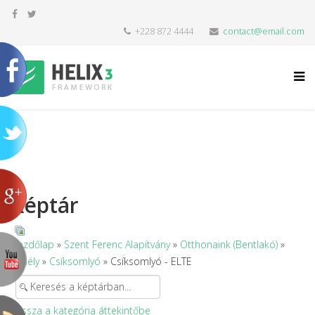
+228 872 4444
contact@email.com
Képtár
Kezdőlap
»
Szent Ferenc Alapítvány
»
Otthonaink (Bentlakó)
»
Erdély
»
Csíksomlyó
» Csíksomlyó - ELTE
Vissza a kategória áttekintőbe