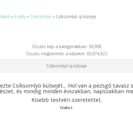
tlakó)
»
Erdély
»
Csíksomlyó
» Csíksomlyó új külseje
Összes kép a kategóriákban: 34,908
Összes megtekintés a képekre: 65,874,622
Csíksomlyó új külseje
ezte Csíksomlyó külsejét... Hol van a pezsgő tavasz s
észet, és mindig minden évszakban, napszakban men
Kisebb testvéri szeretettel,
Csaba t.