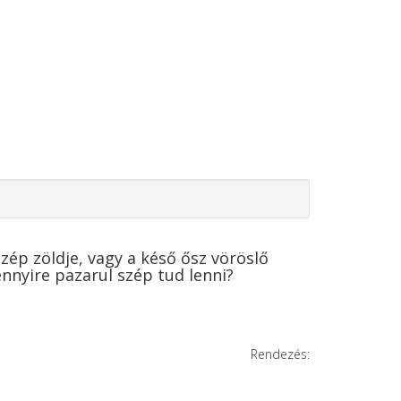
zép zöldje, vagy a késő ősz vöröslő
nyire pazarul szép tud lenni?
Rendezés: