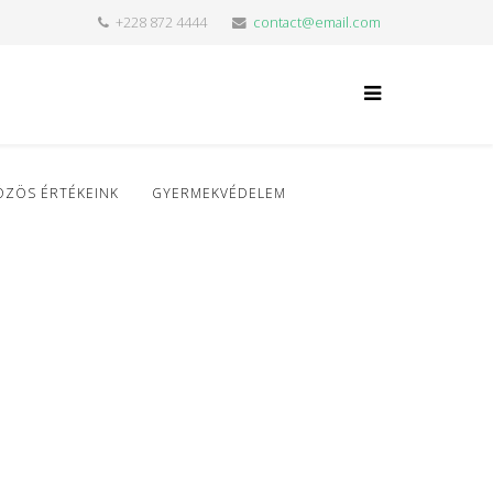
+228 872 4444
contact@email.com
ÖZÖS ÉRTÉKEINK
GYERMEKVÉDELEM