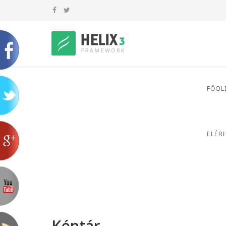
FŐOL
ELÉR
Képtár