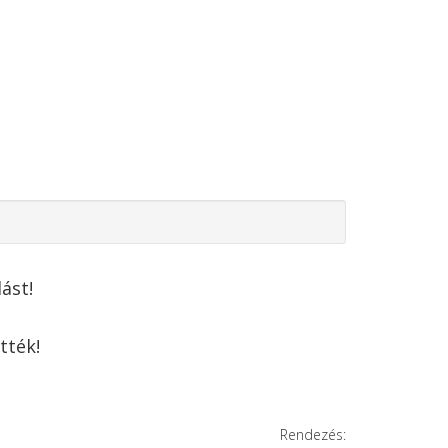
ást!
tték!
Rendezés: