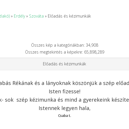
tlakó)
»
Erdély
»
Szováta
» Előadás és kézimunkák
Összes kép a kategóriákban: 34,908
Összes megtekintés a képekre: 65,898,289
Előadás és kézimunkák
abás Rékának és a lányoknak köszönjük a szép előad
Isten fizesse!
k- sok szép kézimunka és mind a gyerekeink készíte
Istennek legyen hala,
Csaba t.