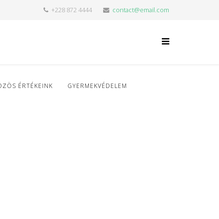
+228 872 4444
contact@email.com
ÖZÖS ÉRTÉKEINK
GYERMEKVÉDELEM