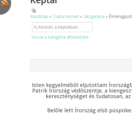
Kezdőlap
»
Csaba testvér
»
Látogatásai
» Élménygazda
Vissza a kategória áttekintőbe
Isten kegyelmébõl eljutottam Írország
Patrik Írország védõszentje, a kienges
kereszténységet és tudatosan, az 
Belõle lett Írország elsõ püspöke