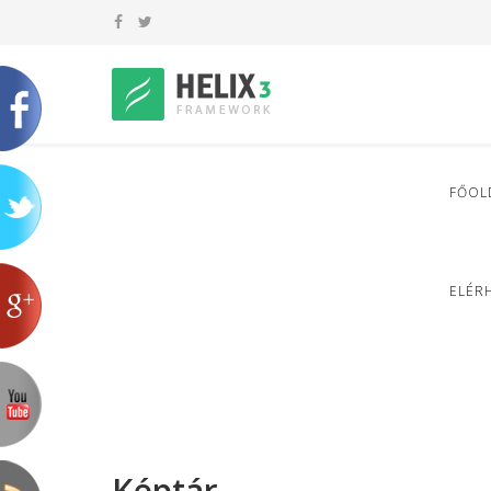
FŐOL
ELÉR
Képtár