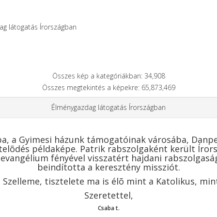
g látogatás Írországban
Összes kép a kategóriákban: 34,908
Összes megtekintés a képekre: 65,873,469
Élménygazdag látogatás Írországban
ba, a Gyimesi házunk támogatóinak városába, Danpe
ztelõdés példaképe. Patrik rabszolgaként került Ír
evangélium fényével visszatért hajdani rabszolgaság
beindította a keresztény missziót.
. Szelleme, tisztelete ma is élõ mint a Katolikus, mi
Szeretettel,
Csaba t.