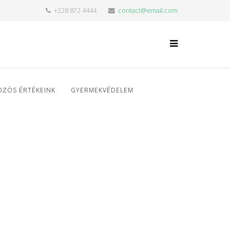
+228 872 4444
contact@email.com
ÖZÖS ÉRTÉKEINK
GYERMEKVÉDELEM