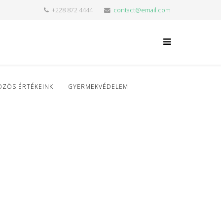
+228 872 4444
contact@email.com
ÖZÖS ÉRTÉKEINK
GYERMEKVÉDELEM