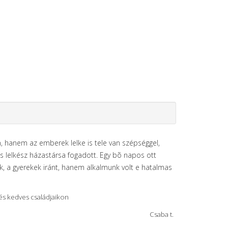
n, hanem az emberek lelke is tele van szépséggel,
ves lelkész házastársa fogadott. Egy bõ napos ott
, a gyerekek iránt, hanem alkalmunk volt e hatalmas
, és kedves családjaikon
Csaba t.