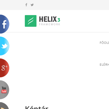
FŐOL
ELÉR
Képtár