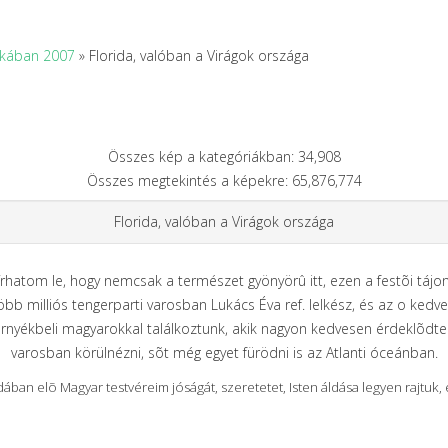
ikában 2007
» Florida, valóban a Virágok országa
Összes kép a kategóriákban: 34,908
Összes megtekintés a képekre: 65,876,774
Florida, valóban a Virágok országa
rhatom le, hogy nemcsak a természet gyönyörû itt, ezen a festõi tájo
több milliós tengerparti varosban Lukács Éva ref. lelkész, és az o ked
rnyékbeli magyarokkal találkoztunk, akik nagyon kedvesen érdeklõdtek
varosban körülnézni, sõt még egyet fürödni is az Atlanti óceánban.
idában elõ Magyar testvéreim jóságát, szeretetet, Isten áldása legyen rajtuk