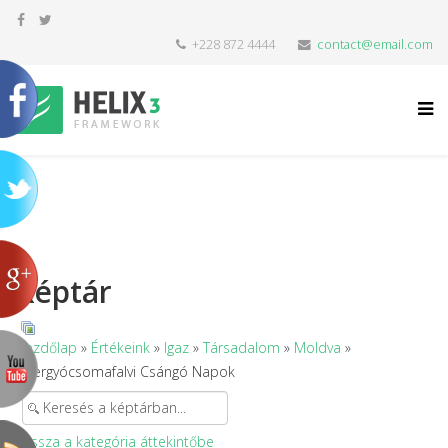
+228 872 4444
contact@email.com
Képtár
Kezdőlap
»
Értékeink
»
Igaz
»
Társadalom
»
Moldva
»
Gyergyócsomafalvi Csángó Napok
Vissza a kategória áttekintőbe