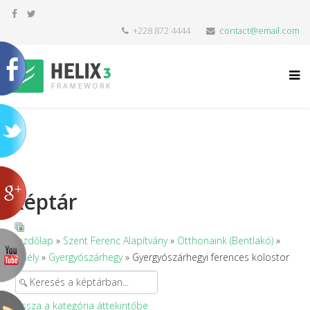
+228 872 4444
contact@email.com
Képtár
Kezdőlap
»
Szent Ferenc Alapítvány
»
Otthonaink (Bentlakó)
»
Erdély
»
Gyergyószárhegy
» Gyergyószárhegyi ferences kolostor
Vissza a kategória áttekintőbe