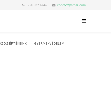
+228 872 4444
contact@email.com
ÖZÖS ÉRTÉKEINK
GYERMEKVÉDELEM