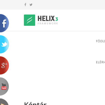
FŐOL
ELÉR
Képtár