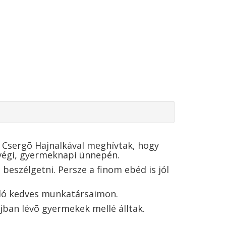
 Csergõ Hajnalkával meghívtak, hogy
 végi, gyermeknapi ünnepén.
eszélgetni. Persze a finom ebéd is jól
adó kedves munkatársaimon.
jban lévõ gyermekek mellé álltak.