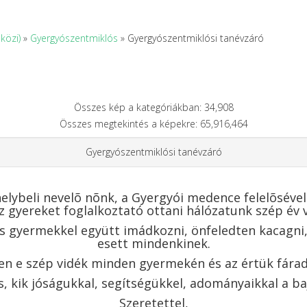
közi)
»
Gyergyószentmiklós
» Gyergyószentmiklósi tanévzáró
Összes kép a kategóriákban: 34,908
Összes megtekintés a képekre: 65,916,464
Gyergyószentmiklósi tanévzáró
lybeli nevelõ nõnk, a Gyergyói medence felelõsével
áz gyereket foglalkoztató ottani hálózatunk szép év
 gyermekkel együtt imádkozni, önfeledten kacagni, b
esett mindenkinek.
gyen e szép vidék minden gyermekén és az értük fár
, kik jóságukkal, segítségükkel, adományaikkal a ba
Szeretettel,