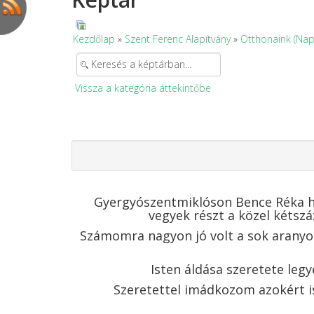
Kezdőlap
»
Szent Ferenc Alapítvány
»
Otthonaink (Nap
Vissza a kategória áttekintőbe
Gyergyószentmiklóson Bence Réka he
vegyek részt a közel kétsz
Számomra nagyon jó volt a sok aranyos
Isten áldása szeretete le
Szeretettel imádkozom azokért is