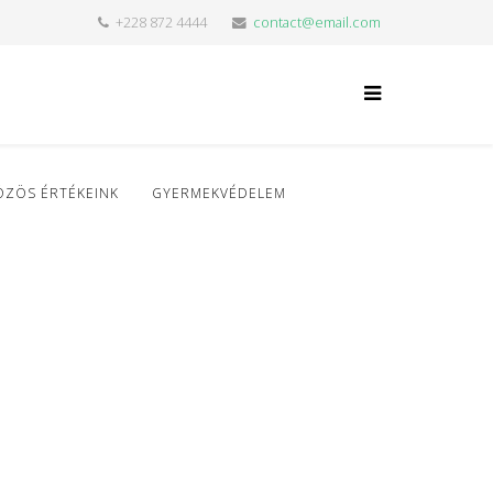
+228 872 4444
contact@email.com
ÖZÖS ÉRTÉKEINK
GYERMEKVÉDELEM