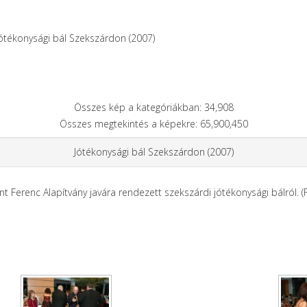
ótékonysági bál Szekszárdon (2007)
Összes kép a kategóriákban: 34,908
Összes megtekintés a képekre: 65,900,450
Jótékonysági bál Szekszárdon (2007)
t Ferenc Alapítvány javára rendezett szekszárdi jótékonysági bálról. (F