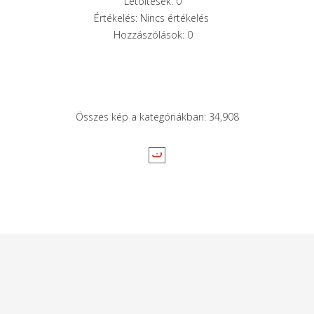
Letöltések: 0
Értékelés: Nincs értékelés
Hozzászólások: 0
Összes kép a kategóriákban: 34,908