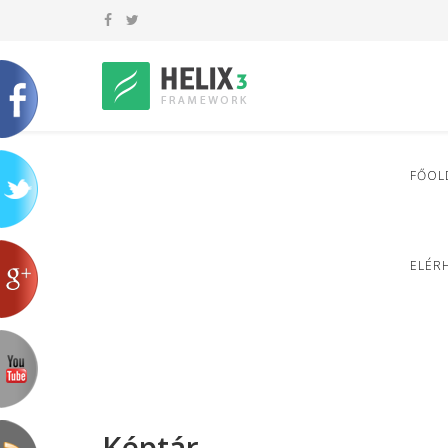
FŐOL
ELÉR
Képtár