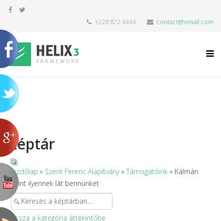
+228 872 4444
contact@email.com
Képtár
Kezdőlap
»
Szent Ferenc Alapítvány
»
Támogatóink
» Kálmán
Bálint ilyennek lát bennünket
Vissza a kategória áttekintőbe