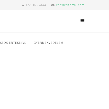
+228 872 4444
contact@email.com
ÖZÖS ÉRTÉKEINK
GYERMEKVÉDELEM