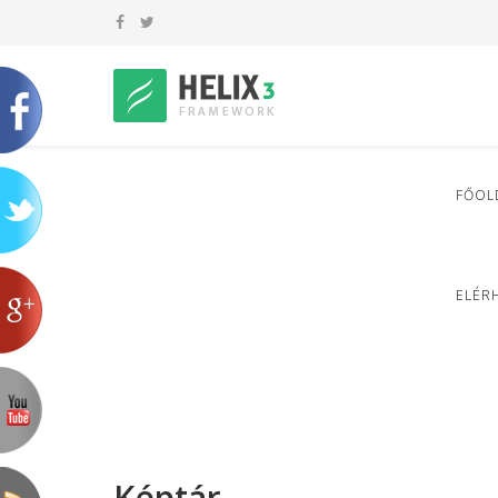
FŐOL
ELÉR
Képtár