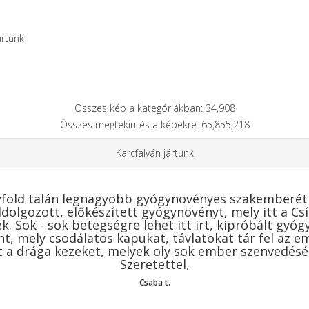
ártunk
Összes kép a kategóriákban: 34,908
Összes megtekintés a képekre: 65,855,218
Karcfalván jártunk
föld talán legnagyobb gyógynövényes szakemberét M
eldolgozott, előkészített gyógynövényt, mely itt a 
 Sok - sok betegségre lehet itt irt, kipróbált gyógy
nt, mely csodálatos kapukat, távlatokat tár fel az e
t a drága kezeket, melyek oly sok ember szenvedésé
Szeretettel,
Csaba t.