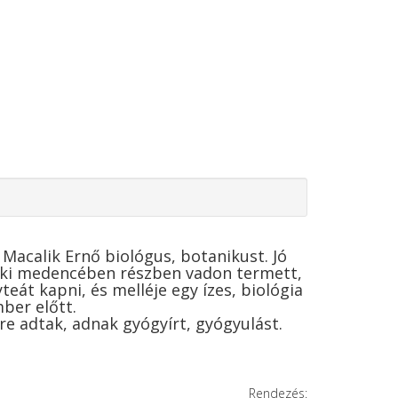
acalik Ernő biológus, botanikust. Jó
Csíki medencében részben vadon termett,
teát kapni, és melléje egy ízes, biológia
mber előtt.
re adtak, adnak gyógyírt, gyógyulást.
Rendezés: