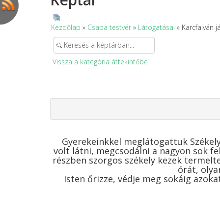
Kezdőlap
»
Csaba testvér
»
Látogatásai
» Karcfalván j
Vissza a kategória áttekintőbe
Gyerekeinkkel meglátogattuk Székely
volt látni, megcsodálni a nagyon sok f
részben szorgos székely kezek termeltek.
órát, olya
Isten őrizze, védje meg sokáig azoka