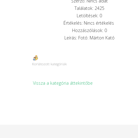
Szerző: Nincs adat
Találatok: 2425
Letöltések: 0
Értékelés: Nincs értékelés
Hozzászólások: 0
Leírás: Fotó: Márton Kató
Korlátozott kategóriák
Vissza a kategória áttekintőbe