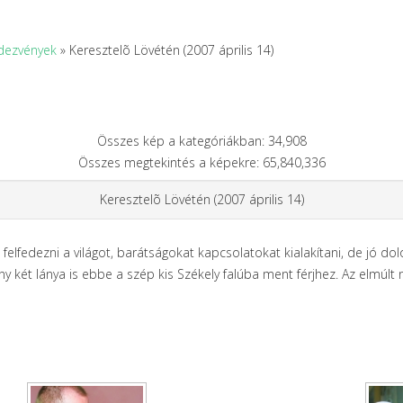
dezvények
» Keresztelõ Lövétén (2007 április 14)
Összes kép a kategóriákban: 34,908
Összes megtekintés a képekre: 65,840,336
Keresztelõ Lövétén (2007 április 14)
nt felfedezni a világot, barátságokat kapcsolatokat kialakítani, de jó d
 két lánya is ebbe a szép kis Székely falúba ment férjhez. Az elmúlt 