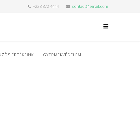
+228 872 4444
contact@email.com
ÖZÖS ÉRTÉKEINK
GYERMEKVÉDELEM