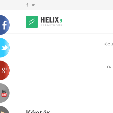
FŐOL
ELÉR
Képtár