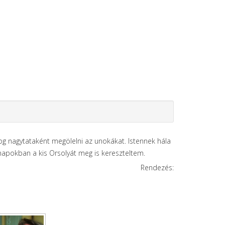
olog nagytataként megölelni az unokákat. Istennek hála
napokban a kis Orsolyát meg is kereszteltem.
Rendezés: