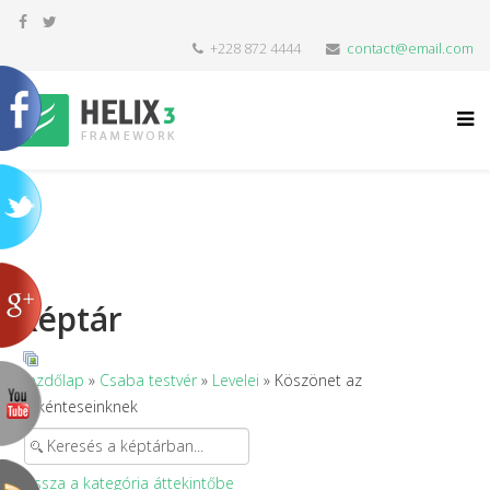
+228 872 4444
contact@email.com
Képtár
Kezdőlap
»
Csaba testvér
»
Levelei
» Köszönet az
önkénteseinknek
Vissza a kategória áttekintőbe