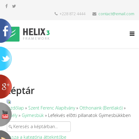
+228 872 4444
contact@email.com
Képtár
Kezdőlap
»
Szent Ferenc Alapítvány
»
Otthonaink (Bentlakó)
»
Erdély
»
Gyimesbük
» Lefekvés elõtti pillanatok Gyimesbükkben
Vissza a kategória áttekintőbe