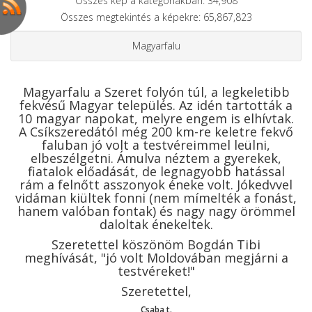
Összes kép a kategóriákban: 34,908
Összes megtekintés a képekre: 65,867,823
Magyarfalu
Magyarfalu a Szeret folyón túl, a legkeletibb
fekvésű Magyar település. Az idén tartották a
10 magyar napokat, melyre engem is elhívtak.
A Csíkszeredától még 200 km-re keletre fekvő
faluban jó volt a testvéreimmel leülni,
elbeszélgetni. Ámulva néztem a gyerekek,
fiatalok előadását, de legnagyobb hatással
rám a felnőtt asszonyok éneke volt. Jókedvvel
vidáman kiültek fonni (nem mímelték a fonást,
hanem valóban fontak) és nagy nagy örömmel
daloltak énekeltek.
Szeretettel köszönöm Bogdán Tibi
meghívását, "jó volt Moldovában megjárni a
testvéreket!"
Szeretettel,
Csaba t.