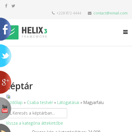
+228 872 4444
contact@email.com
Képtár
Kezdőlap
»
Csaba testvér
»
Látogatásai
» Magyarfalu
Vissza a kategória áttekintőbe