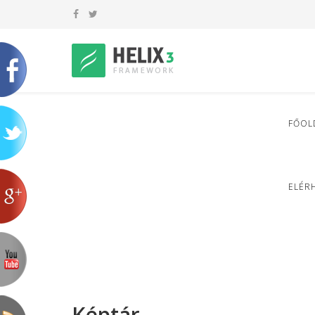
FŐOL
ELÉR
Képtár