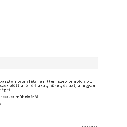
pásztori öröm látni az itteni szép templomot,
ék elõtt álló férfiakat, nõket, és azt, ahogyan
séget.
 testvér mûhelyérõl.
.