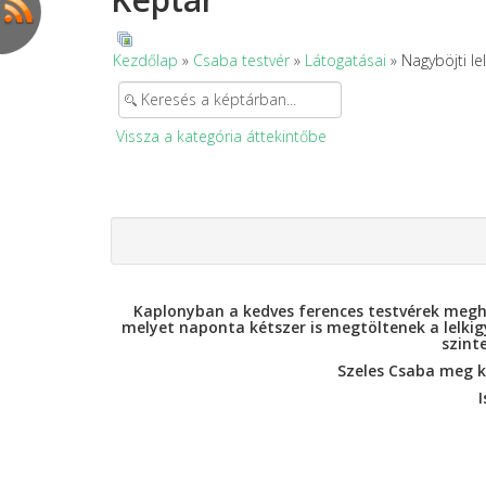
Kezdőlap
»
Csaba testvér
»
Látogatásai
» Nagyböjti le
Vissza a kategória áttekintőbe
Kaplonyban a kedves ferences testvérek meghí
melyet naponta kétszer is megtöltenek a lelkig
szint
Szeles Csaba meg ké