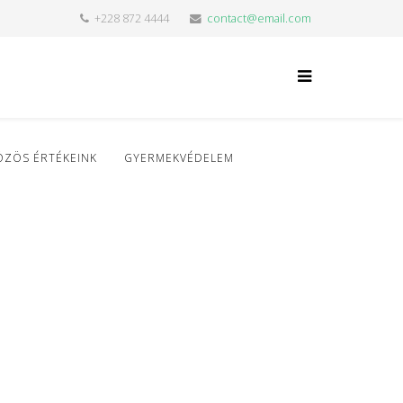
+228 872 4444
contact@email.com
ÖZÖS ÉRTÉKEINK
GYERMEKVÉDELEM