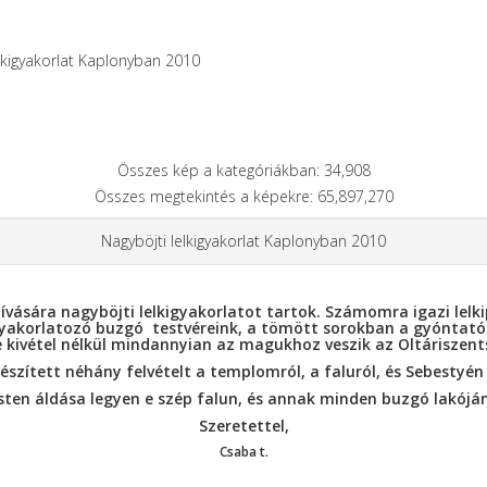
lkigyakorlat Kaplonyban 2010
Összes kép a kategóriákban: 34,908
Összes megtekintés a képekre: 65,897,270
Nagyböjti lelkigyakorlat Kaplonyban 2010
vására nagyböjti lelkigyakorlatot tartok. Számomra igazi lelki
yakorlatozó buzgó testvéreink, a tömött sorokban a gyóntatósz
e kivétel nélkül mindannyian az magukhoz veszik az Oltáriszent
szített néhány felvételt a templomról, a faluról, és Sebestyén
Isten áldása legyen e szép falun, és annak minden buzgó lakóján
Szeretettel,
Csaba t.