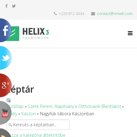
+228 872 4444
contact@email.com
Képtár
Kezdőlap
»
Szent Ferenc Alapítvány
»
Otthonaink (Bentlakó)
»
Erdély
»
Kászon
» Nagyfiúk tábora Kászonban
Vissza a kategória áttekintőbe