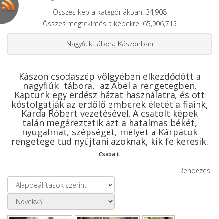
Összes kép a kategóriákban: 34,908
Összes megtekintés a képekre: 65,906,715
Nagyfiúk tábora Kászonban
Kászon csodaszép völgyében elkezdődött a
nagyfiúk tábora, az Ábel a rengetegben.
Kaptunk egy erdész házat használatra, és ott
kóstolgatják az erdőlő emberek életét a fiaink,
Karda Róbert vezetésével. A csatolt képek
talán megéreztetik azt a hatalmas békét,
nyugalmat, szépséget, melyet a Kárpátok
rengetege tud nyújtani azoknak, kik felkeresik.
Csaba t.
Rendezés: