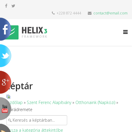
+228 872 4444
contact@email.com
Képtár
Kezdőlap
»
Szent Ferenc Alapítvány
»
Otthonaink (Napközi)
»
Nyárádremete
Vissza a kategória áttekintőbe