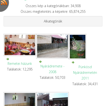
Összes kép a kategóriákban: 34,908
Összes megtekintés a képekre: 65,874,255
Alkategóriák
Remetei házunk
Nyárádremete -
Pünkösd
Találatok: 12,295
2008
Nyárádremetén
Találatok: 50,703
2011
Találatok: 34,431