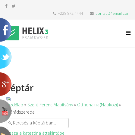
+228 872 4444
contact@email.com
Képtár
Kezdőlap
»
Szent Ferenc Alapítvány
»
Otthonaink (Napközi)
»
Nyárádszereda
Vissza a kategória áttekintőbe