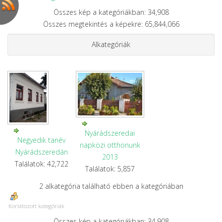
Összes kép a kategóriákban: 34,908
Összes megtekintés a képekre: 65,844,066
Alkategóriák
Nyárádszeredai
Negyedik tanév
napközi otthonunk
Nyárádszeredán
2013
Találatok: 42,722
Találatok: 5,857
2 alkategória található ebben a kategóriában
Korlátozott kategóriák
Összes kép a kategóriákban: 34,908