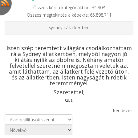
Összes kép a kategóriákban: 34,908
Összes megtekintés a képekre: 65,898,711
Sydney-i állatkertben
Isten szép teremtett világára csodálkozhattam
rá a Sydney állatkertben, melybõl nagyon jó
kilátás nyílik az öbölre is. Néhány amatõr
felvétellel szeretném megosztani veletek azt
amit láthattam, az állatkert felé vezetõ úton,
és az állatkertben. Isten nagyságát hirdetik
teremtményei.
Szeretettel,
Cs. t.
Rendezés: