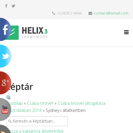
+228 872 4444
contact@email.com
Képtár
Kezdőlap
»
Csaba testvér
»
Csaba testvér látogatása
Ausztráliában 2014
» Sydney-i állatkertben
Vissza a kategória áttekintőbe