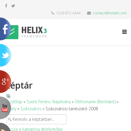
+228 872 4444
contact@email.com
Képtár
Kezdőlap
»
Szent Ferenc Alapítvány
»
Otthonaink (Bentlakó)
»
Erdély
»
Szászváros
» Szászvárosi tanévzáró 2008
Vissza a kategória áttekintőbe