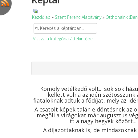
Kezdőlap
»
Szent Ferenc Alapítvány
»
Otthonaink (Ben
Vissza a kategória áttekintőbe
Komoly vetélkedő volt... sok sok ház
kellett volna az idén szétosszunk 
fiataloknak adtuk a fődíjat, mely az id
A csatolt képek talán e döntésnek az o
megöli a virágokat már augusztus vé
itt a nagy hegyek között..
A díjazottaknak is, de mindazoknak