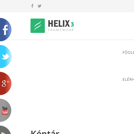
FŐOL
ELÉR
Képtár