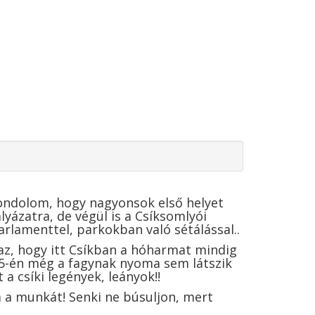
 gondolom, hogy nagyonsok első helyet
lyázatra, de végül is a Csíksomlyói
arlamenttel, parkokban való sétálással..
 az, hogy itt Csíkban a hóharmat mindig
5-én még a fagynak nyoma sem látszik
a csíki legények, leányok!!
m a munkát! Senki ne búsuljon, mert