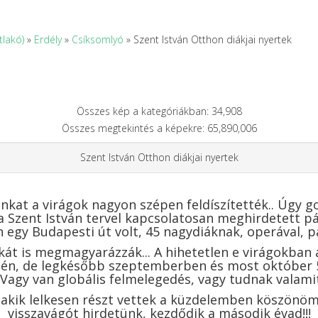
tlakó)
»
Erdély
»
Csíksomlyó
» Szent István Otthon diákjai nyertek
Összes kép a kategóriákban: 34,908
Összes megtekintés a képekre: 65,890,006
Szent István Otthon diákjai nyertek
unkat a virágok nagyon szépen feldíszítették.. Úgy
a Szent István tervel kapcsolatosan meghirdetett pá
én egy Budapesti út volt, 45 nagydiáknak, operával, p
kát is megmagyarázzák... A hihetetlen e virágokban
gén, de legkésőbb szeptemberben és most október 
. Vagy van globális felmelegedés, vagy tudnak valamit 
 akik lelkesen részt vettek a küzdelemben köszönö
visszavágót hirdetünk, kezdődik a második évad!!!