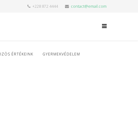
+228 872 4444
contact@email.com
ÖZÖS ÉRTÉKEINK
GYERMEKVÉDELEM