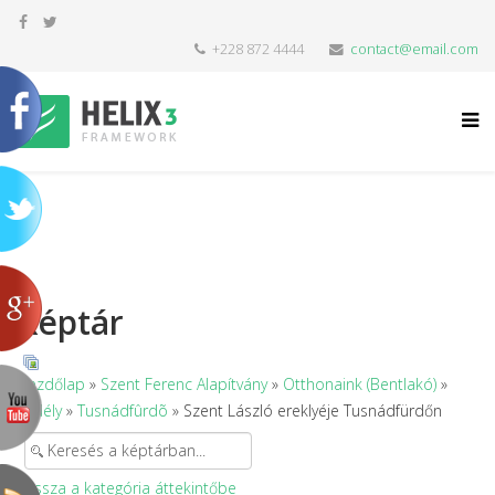
+228 872 4444
contact@email.com
Képtár
Kezdőlap
»
Szent Ferenc Alapítvány
»
Otthonaink (Bentlakó)
»
Erdély
»
Tusnádfûrdõ
» Szent László ereklyéje Tusnádfürdőn
Vissza a kategória áttekintőbe