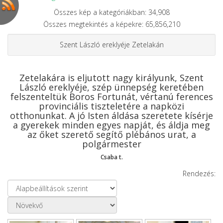
Összes kép a kategóriákban: 34,908
Összes megtekintés a képekre: 65,856,210
Szent László ereklyéje Zetelakán
Zetelakára is eljutott nagy királyunk, Szent
László ereklyéje, szép ünnepség keretében
felszenteltük Boros Fortunát, vértanú ferences
provinciális tiszteletére a napközi
otthonunkat. A jó Isten áldása szeretete kísérje
a gyerekek minden egyes napját, és áldja meg
az őket szerető segítő plébános urat, a
polgármester
Csaba t.
Rendezés: