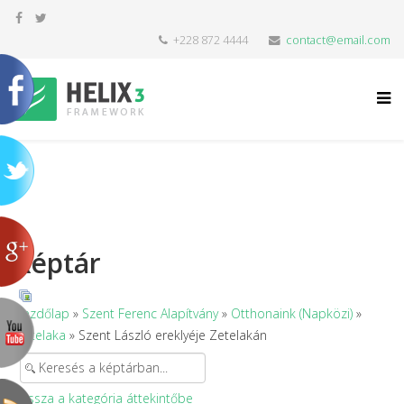
+228 872 4444
contact@email.com
Képtár
Kezdőlap
»
Szent Ferenc Alapítvány
»
Otthonaink (Napközi)
»
Zetelaka
» Szent László ereklyéje Zetelakán
Vissza a kategória áttekintőbe