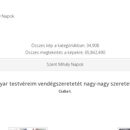
y Napok
Összes kép a kategóriákban: 34,908
Összes megtekintés a képekre: 65,842,490
Szent Mihály Napok
yar testvéreim vendégszeretetét nagy-nagy szerete
Csaba t.