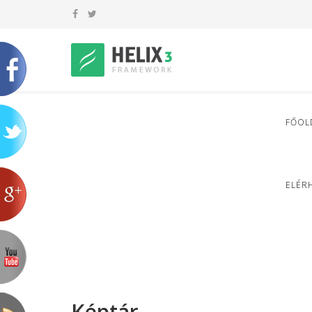
FŐOL
ELÉR
Képtár