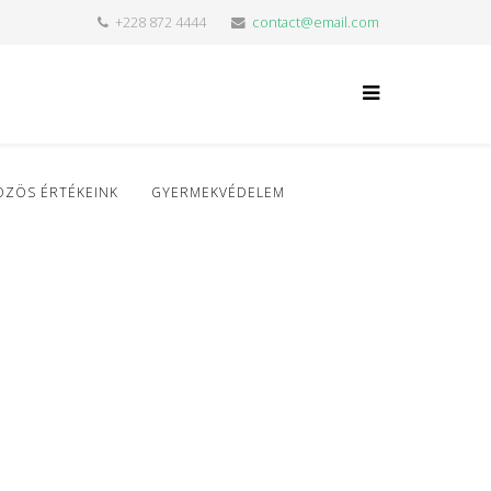
+228 872 4444
contact@email.com
ÖZÖS ÉRTÉKEINK
GYERMEKVÉDELEM