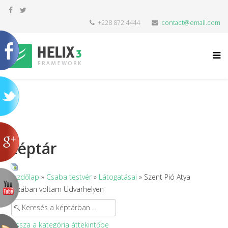
+228 872 4444
contact@email.com
Képtár
Kezdőlap
»
Csaba testvér
»
Látogatásai
» Szent Pió Atya
házában voltam Udvarhelyen
Vissza a kategória áttekintőbe