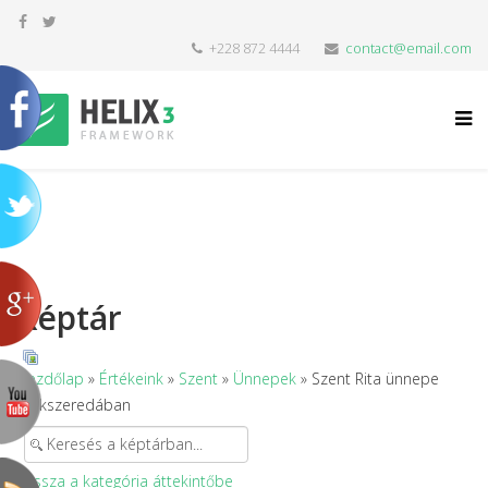
+228 872 4444
contact@email.com
Képtár
Kezdőlap
»
Értékeink
»
Szent
»
Ünnepek
» Szent Rita ünnepe
Csíkszeredában
Vissza a kategória áttekintőbe