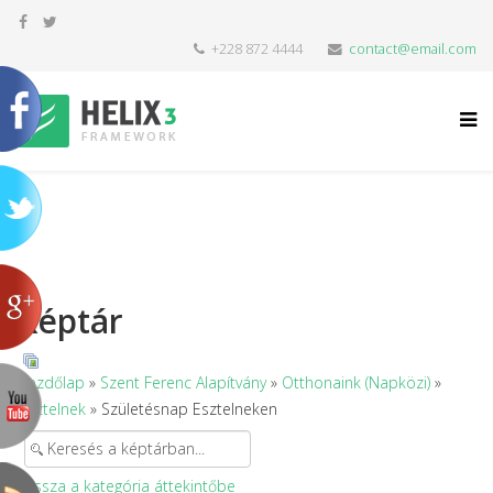
+228 872 4444
contact@email.com
Képtár
Kezdőlap
»
Szent Ferenc Alapítvány
»
Otthonaink (Napközi)
»
Esztelnek
» Születésnap Esztelneken
Vissza a kategória áttekintőbe