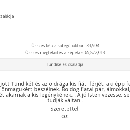
családja
Összes kép a kategóriákban: 34,908
Összes megtekintés a képekre: 65,872,013
Tündike és családja
t Tündikét és az õ drága kis fiát, férjét, aki épp 
ek önmagukért beszélnek. Boldog fiatal pár, álmokkal,
ét akarnak a kis legénykének.... A jó Isten vezesse, 
tudják váltani.
Szeretettel,
Cs.t.