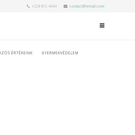
+228 872 4444
contact@email.com
ÖZÖS ÉRTÉKEINK
GYERMEKVÉDELEM