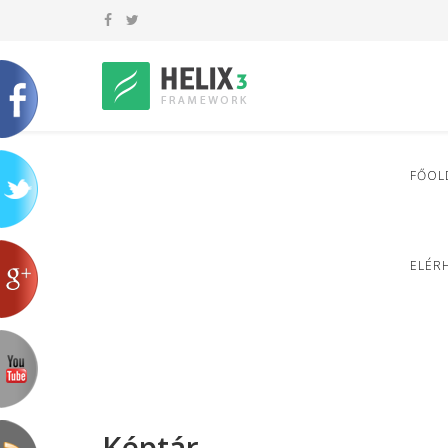
FŐOL
ELÉR
Képtár