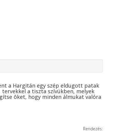
fent a Hargitán egy szép eldugott patak
 tervekkel a tiszta szívükben, melyek
segítse õket, hogy minden álmukat valóra
Rendezés: