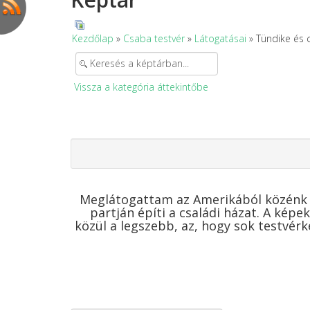
Kezdőlap
»
Csaba testvér
»
Látogatásai
» Tündike és 
Vissza a kategória áttekintőbe
Meglátogattam az Amerikából közénk jöt
partján építi a családi házat. A kép
közül a legszebb, az, hogy sok testvérk