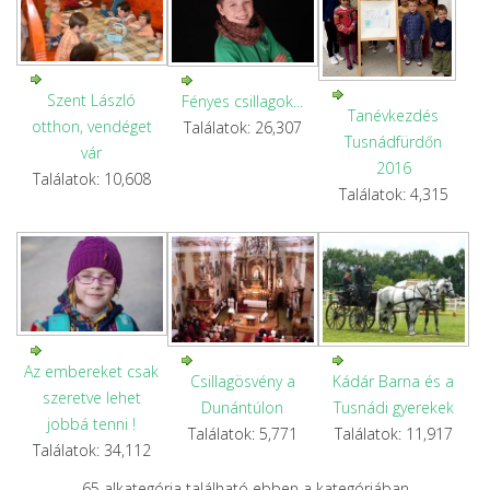
Szent László
Fényes csillagok...
Tanévkezdés
otthon, vendéget
Találatok: 26,307
Tusnádfürdőn
vár
2016
Találatok: 10,608
Találatok: 4,315
Az embereket csak
Csillagösvény a
Kádár Barna és a
szeretve lehet
Dunántúlon
Tusnádi gyerekek
jobbá tenni !
Találatok: 5,771
Találatok: 11,917
Találatok: 34,112
65 alkategória található ebben a kategóriában