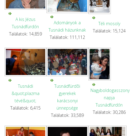
A kis Jézus
Adományok a
Téli mosoly
Tusnádfürdőn
Tusnádi házunknak
Találatok: 15,124
Találatok: 14,859
Találatok: 111,112
Tusnádi
Tusnádfürdõi
Nagyboldogasszony
&quot;plazma
gyerekek
napja
tévé&quot;
karácsonyi
Tusnádfürdőn
Találatok: 6,415
ünnepsége
Találatok: 30,286
Találatok: 33,589