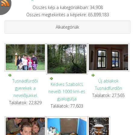
Összes kép a kategóriákban: 34,908
Összes megtekintés a képekre: 65,899,183
Alkategóriák
Tusnádfürdõi
Új ablakok
Kedves Szabolcs
gyerekek a
Tusnádfürdõn
nevelõ 1000 km-es
nevelõjükkel
Találatok: 27,565
gyalogútja
Találatok: 22,829
Találatok: 77,603