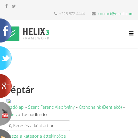
+228 872 4444
contact@email.com
Képtár
Kezdőlap
»
Szent Ferenc Alapítvány
»
Otthonaink (Bentlakó)
»
Erdély
» Tusnádfûrdõ
Vissza a kategória áttekintőbe