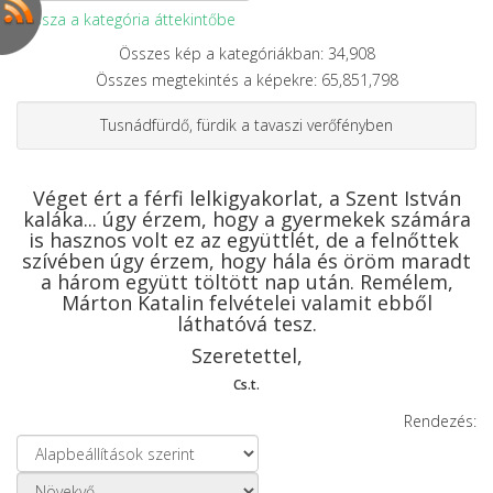
Vissza a kategória áttekintőbe
Összes kép a kategóriákban: 34,908
Összes megtekintés a képekre: 65,851,798
Tusnádfürdő, fürdik a tavaszi verőfényben
Véget ért a férfi lelkigyakorlat, a Szent István
kaláka... úgy érzem, hogy a gyermekek számára
is hasznos volt ez az együttlét, de a felnőttek
szívében úgy érzem, hogy hála és öröm maradt
a három együtt töltött nap után. Remélem,
Márton Katalin felvételei valamit ebből
láthatóvá tesz.
Szeretettel,
Cs.t.
Rendezés: