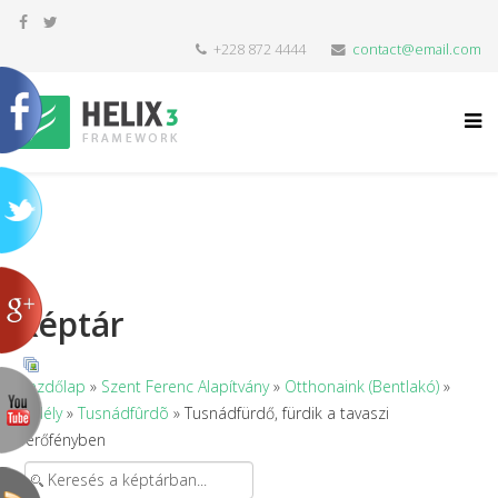
+228 872 4444
contact@email.com
Képtár
Kezdőlap
»
Szent Ferenc Alapítvány
»
Otthonaink (Bentlakó)
»
Erdély
»
Tusnádfûrdõ
» Tusnádfürdő, fürdik a tavaszi
verőfényben