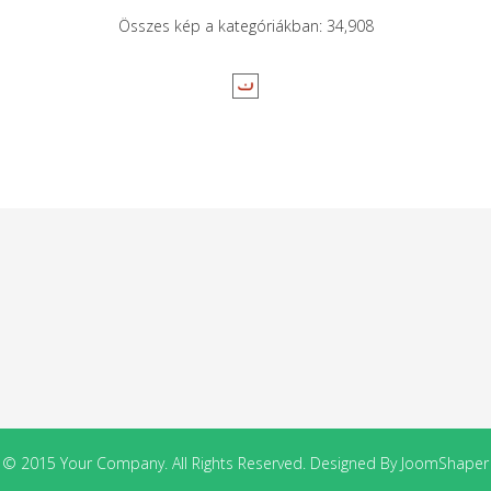
Összes kép a kategóriákban: 34,908
© 2015 Your Company. All Rights Reserved. Designed By JoomShaper