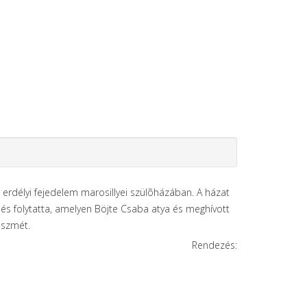
erdélyi fejedelem marosillyei szülõházában. A házat
és folytatta, amelyen Böjte Csaba atya és meghívott
eszmét.
Rendezés: