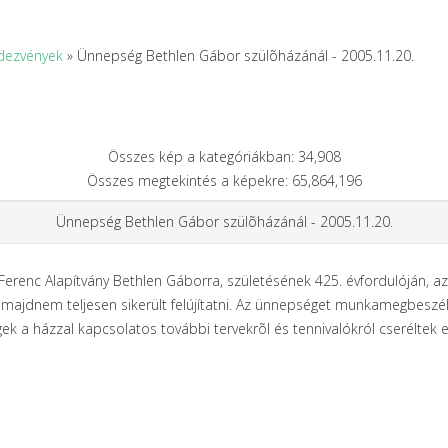
dezvények
» Ünnepség Bethlen Gábor szülõházánál - 2005.11.20.
Összes kép a kategóriákban: 34,908
Összes megtekintés a képekre: 65,864,196
Ünnepség Bethlen Gábor szülõházánál - 2005.11.20.
enc Alapítvány Bethlen Gáborra, születésének 425. évfordulóján, az 
majdnem teljesen sikerült felújítatni. Az ünnepséget munkamegbeszél
ek a házzal kapcsolatos további tervekrõl és tennivalókról cseréltek 