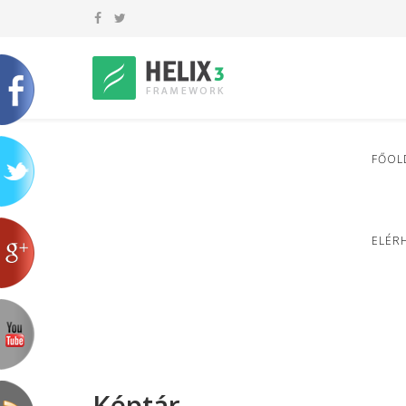
FŐOL
ELÉR
Képtár