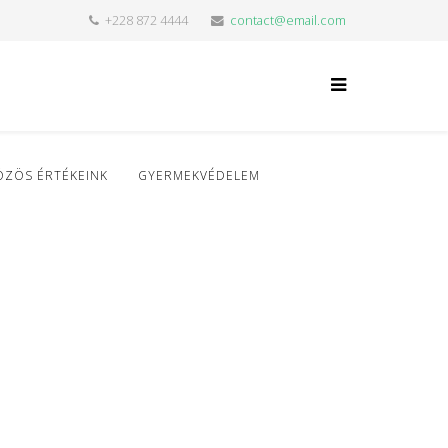
+228 872 4444
contact@email.com
ÖZÖS ÉRTÉKEINK
GYERMEKVÉDELEM