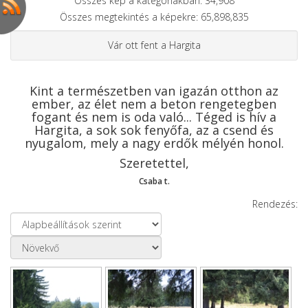
Összes kép a kategóriákban: 34,908
Összes megtekintés a képekre: 65,898,835
Vár ott fent a Hargita
Kint a természetben van igazán otthon az
ember, az élet nem a beton rengetegben
fogant és nem is oda való... Téged is hív a
Hargita, a sok sok fenyőfa, az a csend és
nyugalom, mely a nagy erdők mélyén honol.
Szeretettel,
Csaba t.
Rendezés: