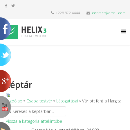
+228 872 4444
contact@email.com
Képtár
Kezdőlap
»
Csaba testvér
»
Látogatásai
» Vár ott fent a Hargita
Vissza a kategória áttekintőbe