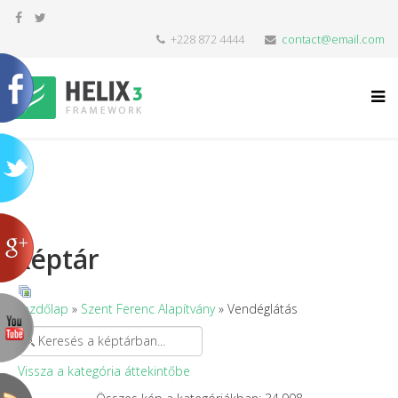
+228 872 4444
contact@email.com
Képtár
Kezdőlap
»
Szent Ferenc Alapítvány
» Vendéglátás
Vissza a kategória áttekintőbe