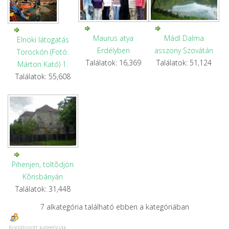
Maurus atya
Mádl Dalma
Elnöki látogatás
Erdélyben
asszony Szovátán
Torockón (Fotó:
Találatok: 16,369
Találatok: 51,124
Márton Kató) 1.
Találatok: 55,608
Pihenjen, töltõdjön
Kõrisbányán
Találatok: 31,448
7 alkategória található ebben a kategóriában
Korlátozott kategóriák