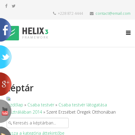
+228 872 4444
contact@email.com
Képtár
Kezdőlap
»
Csaba testvér
»
Csaba testvér látogatása
Ausztráliában 2014
» Szent Erzsébet Öregek Otthonában
Vissza a kategória áttekintőbe