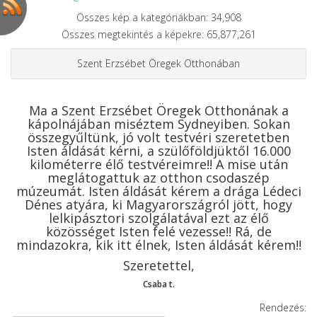
Összes kép a kategóriákban: 34,908
Összes megtekintés a képekre: 65,877,261
Szent Erzsébet Öregek Otthonában
Ma a Szent Erzsébet Öregek Otthonának a
kápolnájában miséztem Sydneyiben. Sokan
összegyűltünk, jó volt testvéri szeretetben
Isten áldását kérni, a szülőföldjüktől 16.000
kilométerre élő testvéreimre!! A mise után
meglátogattuk az otthon csodaszép
múzeumát. Isten áldását kérem a drága Lédeci
Dénes atyára, ki Magyarországról jött, hogy
lelkipásztori szolgálatával ezt az élő
közösséget Isten felé vezesse!! Rá, de
mindazokra, kik itt élnek, Isten áldását kérem!!
Szeretettel,
Csaba t.
Rendezés: