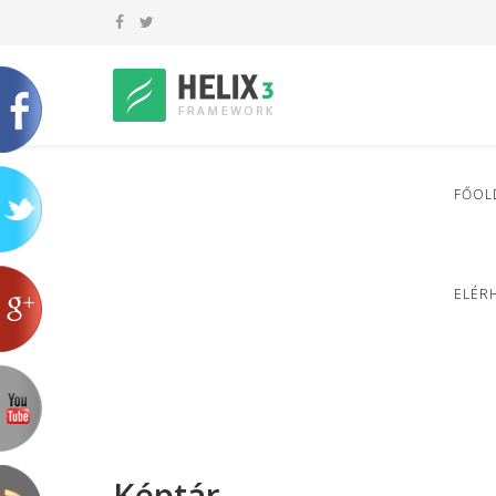
FŐOL
ELÉR
Képtár