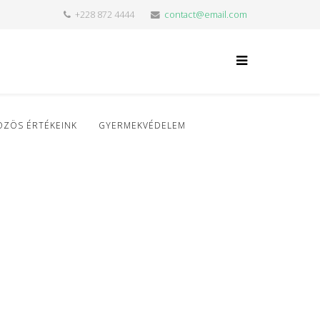
+228 872 4444
contact@email.com
ÖZÖS ÉRTÉKEINK
GYERMEKVÉDELEM