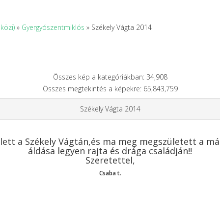
közi)
»
Gyergyószentmiklós
» Székely Vágta 2014
Összes kép a kategóriákban: 34,908
Összes megtekintés a képekre: 65,843,759
Székely Vágta 2014
 lett a Székely Vágtán,és ma meg megszületett a más
áldása legyen rajta és drága családján!!
Szeretettel,
Csaba t.