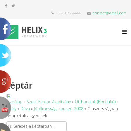
+228 872 4444
contact@email.com
Képtár
Kezdőlap
»
Szent Ferenc Alapítvány
»
Otthonaink (Bentlakó)
»
Erdély
»
Déva
»
Jótékonysági koncert 2008
» Olaszországban
táboroztak a gyerekek